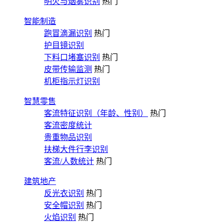
明火与烟雾识别
热门
智能制造
跑冒滴漏识别
热门
护目镜识别
下料口堵塞识别
热门
皮带传输监测
热门
机柜指示灯识别
智慧零售
客流特征识别（年龄、性别）
热门
客流密度统计
贵重物品识别
扶梯大件行李识别
客流/人数统计
热门
建筑地产
反光衣识别
热门
安全帽识别
热门
火焰识别
热门