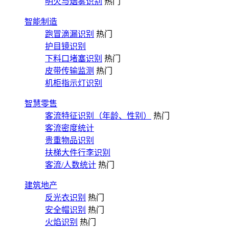
明火与烟雾识别
热门
智能制造
跑冒滴漏识别
热门
护目镜识别
下料口堵塞识别
热门
皮带传输监测
热门
机柜指示灯识别
智慧零售
客流特征识别（年龄、性别）
热门
客流密度统计
贵重物品识别
扶梯大件行李识别
客流/人数统计
热门
建筑地产
反光衣识别
热门
安全帽识别
热门
火焰识别
热门