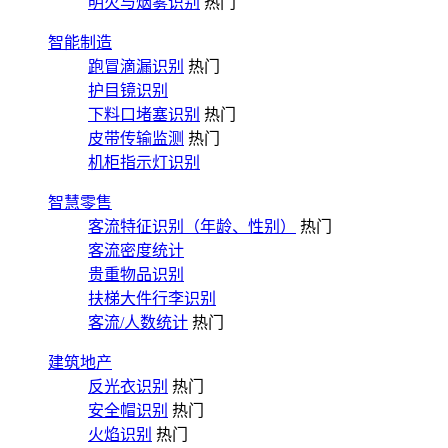
明火与烟雾识别
热门
智能制造
跑冒滴漏识别
热门
护目镜识别
下料口堵塞识别
热门
皮带传输监测
热门
机柜指示灯识别
智慧零售
客流特征识别（年龄、性别）
热门
客流密度统计
贵重物品识别
扶梯大件行李识别
客流/人数统计
热门
建筑地产
反光衣识别
热门
安全帽识别
热门
火焰识别
热门