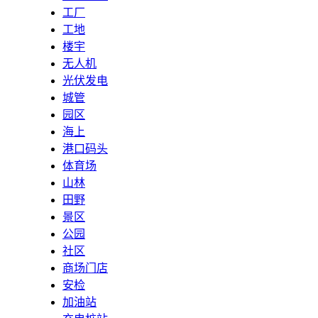
工厂
工地
楼宇
无人机
光伏发电
城管
园区
海上
港口码头
体育场
山林
田野
景区
公园
社区
商场门店
安检
加油站