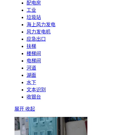
配电房
工业
垃圾站
海上风力发电
风力发电机
应急出口
扶梯
楼梯间
电梯间
河道
湖面
水下
文本识别
收银台
展开
收起