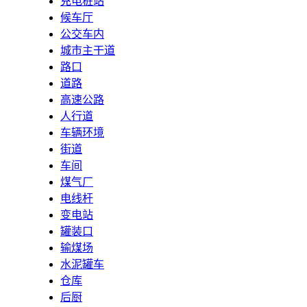
充电桩站
候车厅
公交车内
城市主干道
路口
道路
高速公路
人行道
车辆环境
街道
车间
煤气厂
电线杆
变电站
罐装口
输煤场
水泥罐车
仓库
后厨