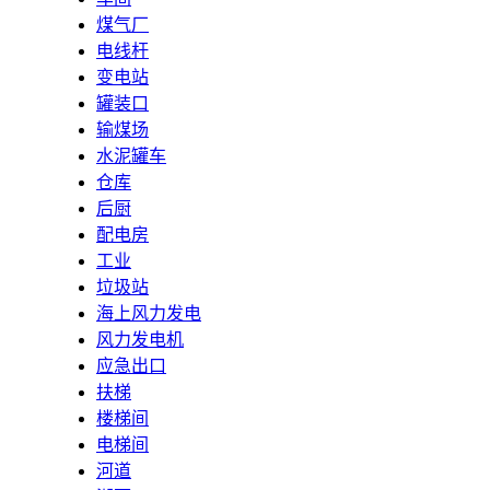
煤气厂
电线杆
变电站
罐装口
输煤场
水泥罐车
仓库
后厨
配电房
工业
垃圾站
海上风力发电
风力发电机
应急出口
扶梯
楼梯间
电梯间
河道