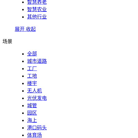
智慧养老
智慧农业
其他行业
展开
收起
场景
全部
城市道路
工厂
工地
楼宇
无人机
光伏发电
城管
园区
海上
港口码头
体育场