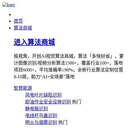
首页
算法商城
进入算法商城
极视角，开创AI视觉算法商城，算法「多快好省」，累
计图像识别/视频分析算法1500+，覆盖行业100+，落地
项目6000+，平均准确率≥90%，全新行业算法定制仅需
8-10周，助力“AI+全场景”落地
智慧能源
风电叶片缺陷识别
卸油作业安全设施识别
热门
静电服识别
电线杆鸟巢识别
明火与烟雾识别
热门