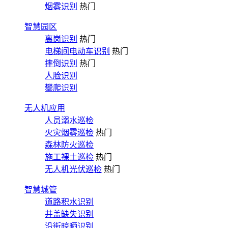
烟雾识别
热门
智慧园区
离岗识别
热门
电梯间电动车识别
热门
摔倒识别
热门
人脸识别
攀爬识别
无人机应用
人员溺水巡检
火灾烟雾巡检
热门
森林防火巡检
施工裸土巡检
热门
无人机光伏巡检
热门
智慧城管
道路积水识别
井盖缺失识别
沿街晾晒识别