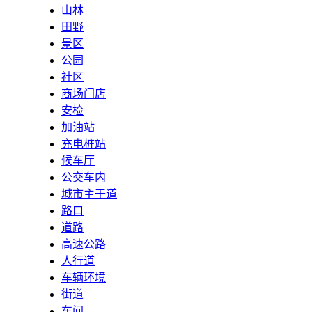
山林
田野
景区
公园
社区
商场门店
安检
加油站
充电桩站
候车厅
公交车内
城市主干道
路口
道路
高速公路
人行道
车辆环境
街道
车间