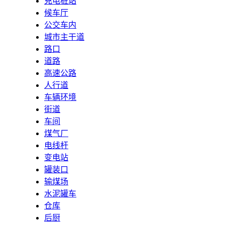
充电桩站
候车厅
公交车内
城市主干道
路口
道路
高速公路
人行道
车辆环境
街道
车间
煤气厂
电线杆
变电站
罐装口
输煤场
水泥罐车
仓库
后厨