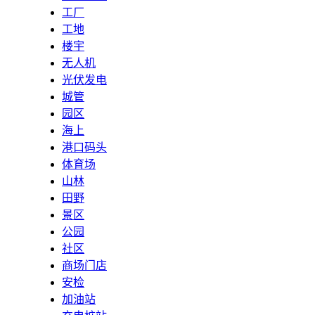
工厂
工地
楼宇
无人机
光伏发电
城管
园区
海上
港口码头
体育场
山林
田野
景区
公园
社区
商场门店
安检
加油站