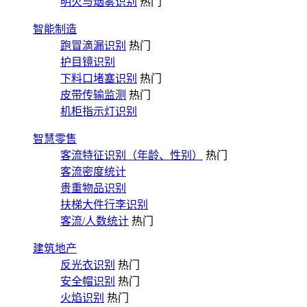
明火与烟雾识别
热门
智能制造
跑冒滴漏识别
热门
护目镜识别
下料口堵塞识别
热门
皮带传输监测
热门
机柜指示灯识别
智慧零售
客流特征识别（年龄、性别）
热门
客流密度统计
贵重物品识别
扶梯大件行李识别
客流/人数统计
热门
建筑地产
反光衣识别
热门
安全帽识别
热门
火焰识别
热门