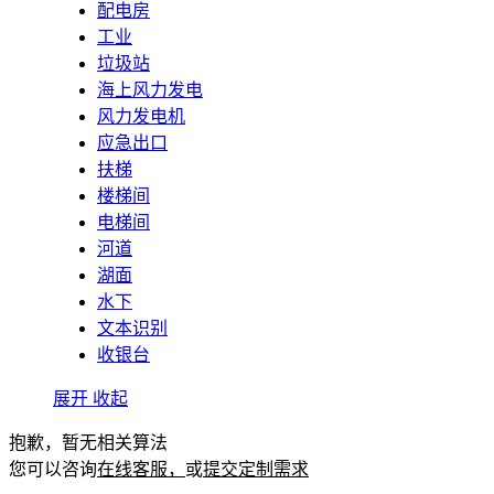
配电房
工业
垃圾站
海上风力发电
风力发电机
应急出口
扶梯
楼梯间
电梯间
河道
湖面
水下
文本识别
收银台
展开
收起
抱歉，暂无相关算法
您可以咨询
在线客服，
或
提交定制需求