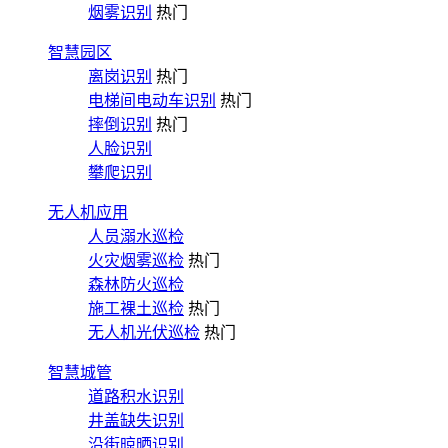
烟雾识别
热门
智慧园区
离岗识别
热门
电梯间电动车识别
热门
摔倒识别
热门
人脸识别
攀爬识别
无人机应用
人员溺水巡检
火灾烟雾巡检
热门
森林防火巡检
施工裸土巡检
热门
无人机光伏巡检
热门
智慧城管
道路积水识别
井盖缺失识别
沿街晾晒识别