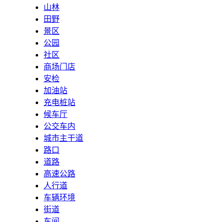
山林
田野
景区
公园
社区
商场门店
安检
加油站
充电桩站
候车厅
公交车内
城市主干道
路口
道路
高速公路
人行道
车辆环境
街道
车间