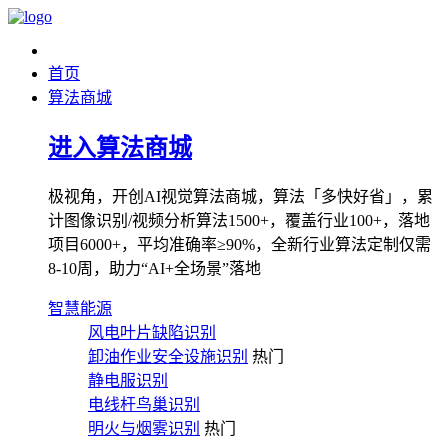
首页
算法商城
进入算法商城
极视角，开创AI视觉算法商城，算法「多快好省」，累
计图像识别/视频分析算法1500+，覆盖行业100+，落地
项目6000+，平均准确率≥90%，全新行业算法定制仅需
8-10周，助力“AI+全场景”落地
智慧能源
风电叶片缺陷识别
卸油作业安全设施识别
热门
静电服识别
电线杆鸟巢识别
明火与烟雾识别
热门