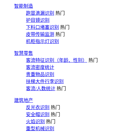
智能制造
跑冒滴漏识别
热门
护目镜识别
下料口堵塞识别
热门
皮带传输监测
热门
机柜指示灯识别
智慧零售
客流特征识别（年龄、性别）
热门
客流密度统计
贵重物品识别
扶梯大件行李识别
客流/人数统计
热门
建筑地产
反光衣识别
热门
安全帽识别
热门
火焰识别
热门
重型机械识别