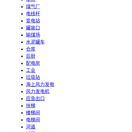
煤气厂
电线杆
变电站
罐装口
输煤场
水泥罐车
仓库
后厨
配电房
工业
垃圾站
海上风力发电
风力发电机
应急出口
扶梯
楼梯间
电梯间
河道