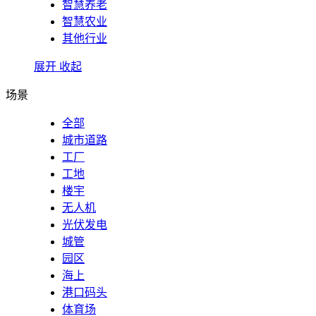
智慧养老
智慧农业
其他行业
展开
收起
场景
全部
城市道路
工厂
工地
楼宇
无人机
光伏发电
城管
园区
海上
港口码头
体育场