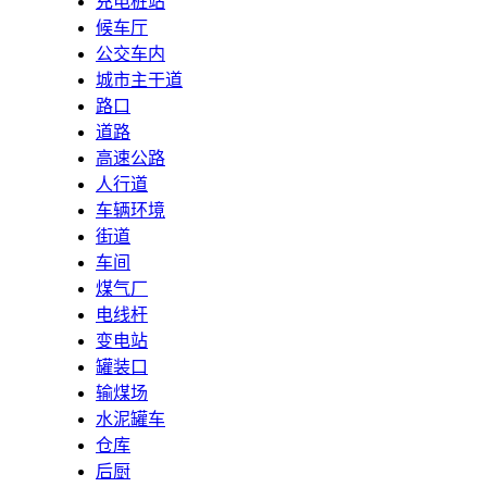
充电桩站
候车厅
公交车内
城市主干道
路口
道路
高速公路
人行道
车辆环境
街道
车间
煤气厂
电线杆
变电站
罐装口
输煤场
水泥罐车
仓库
后厨