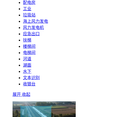
配电房
工业
垃圾站
海上风力发电
风力发电机
应急出口
扶梯
楼梯间
电梯间
河道
湖面
水下
文本识别
收银台
展开
收起