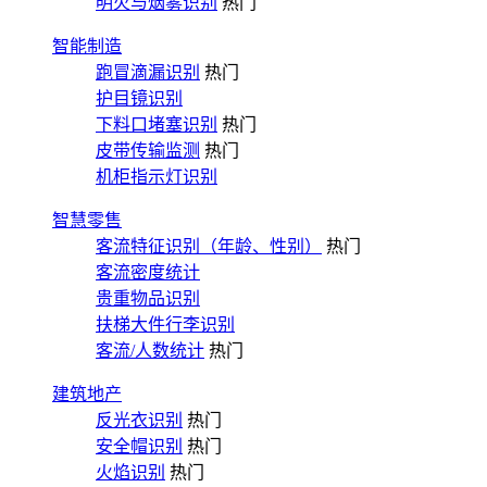
明火与烟雾识别
热门
智能制造
跑冒滴漏识别
热门
护目镜识别
下料口堵塞识别
热门
皮带传输监测
热门
机柜指示灯识别
智慧零售
客流特征识别（年龄、性别）
热门
客流密度统计
贵重物品识别
扶梯大件行李识别
客流/人数统计
热门
建筑地产
反光衣识别
热门
安全帽识别
热门
火焰识别
热门