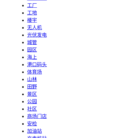
工厂
工地
楼宇
无人机
光伏发电
城管
园区
海上
港口码头
体育场
山林
田野
景区
公园
社区
商场门店
安检
加油站