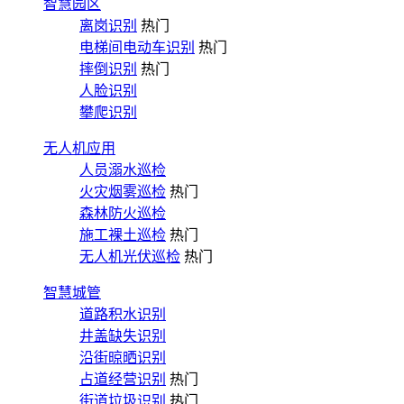
智慧园区
离岗识别
热门
电梯间电动车识别
热门
摔倒识别
热门
人脸识别
攀爬识别
无人机应用
人员溺水巡检
火灾烟雾巡检
热门
森林防火巡检
施工裸土巡检
热门
无人机光伏巡检
热门
智慧城管
道路积水识别
井盖缺失识别
沿街晾晒识别
占道经营识别
热门
街道垃圾识别
热门