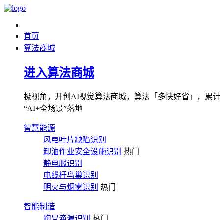
首页
算法商城
进入算法商城
极视角，开创AI视觉算法商城，算法「多快好省」，累计图像
“AI+全场景”落地
智慧能源
风电叶片缺陷识别
卸油作业安全设施识别
热门
静电服识别
电线杆鸟巢识别
明火与烟雾识别
热门
智能制造
跑冒滴漏识别
热门