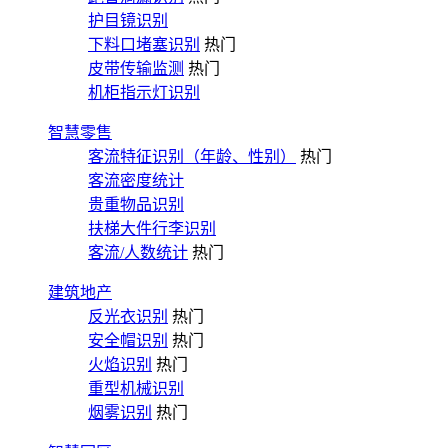
护目镜识别
下料口堵塞识别
热门
皮带传输监测
热门
机柜指示灯识别
智慧零售
客流特征识别（年龄、性别）
热门
客流密度统计
贵重物品识别
扶梯大件行李识别
客流/人数统计
热门
建筑地产
反光衣识别
热门
安全帽识别
热门
火焰识别
热门
重型机械识别
烟雾识别
热门