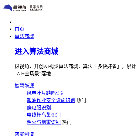
首页
算法商城
进入算法商城
极视角，开创AI视觉算法商城，算法「多快好省」，累计图像
“AI+全场景”落地
智慧能源
风电叶片缺陷识别
卸油作业安全设施识别
热门
静电服识别
电线杆鸟巢识别
明火与烟雾识别
热门
智能制造