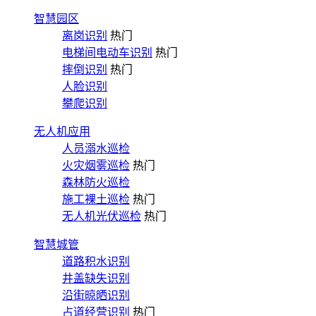
智慧园区
离岗识别
热门
电梯间电动车识别
热门
摔倒识别
热门
人脸识别
攀爬识别
无人机应用
人员溺水巡检
火灾烟雾巡检
热门
森林防火巡检
施工裸土巡检
热门
无人机光伏巡检
热门
智慧城管
道路积水识别
井盖缺失识别
沿街晾晒识别
占道经营识别
热门