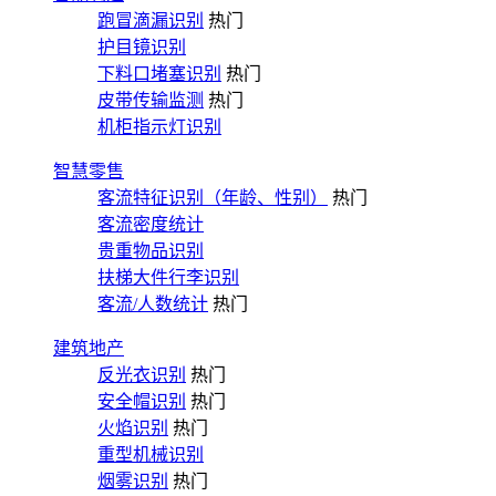
跑冒滴漏识别
热门
护目镜识别
下料口堵塞识别
热门
皮带传输监测
热门
机柜指示灯识别
智慧零售
客流特征识别（年龄、性别）
热门
客流密度统计
贵重物品识别
扶梯大件行李识别
客流/人数统计
热门
建筑地产
反光衣识别
热门
安全帽识别
热门
火焰识别
热门
重型机械识别
烟雾识别
热门