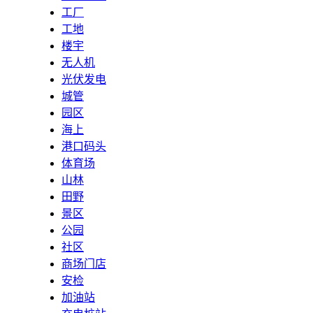
工厂
工地
楼宇
无人机
光伏发电
城管
园区
海上
港口码头
体育场
山林
田野
景区
公园
社区
商场门店
安检
加油站