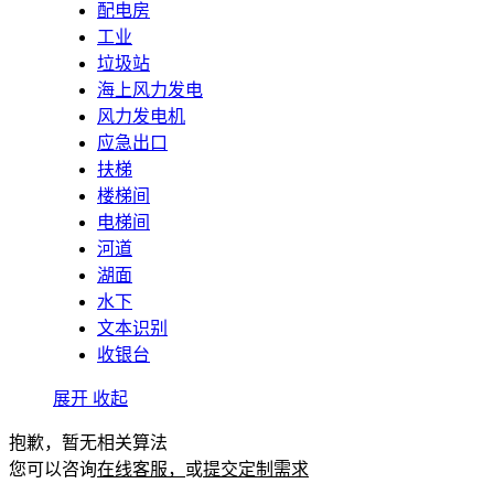
配电房
工业
垃圾站
海上风力发电
风力发电机
应急出口
扶梯
楼梯间
电梯间
河道
湖面
水下
文本识别
收银台
展开
收起
抱歉，暂无相关算法
您可以咨询
在线客服，
或
提交定制需求