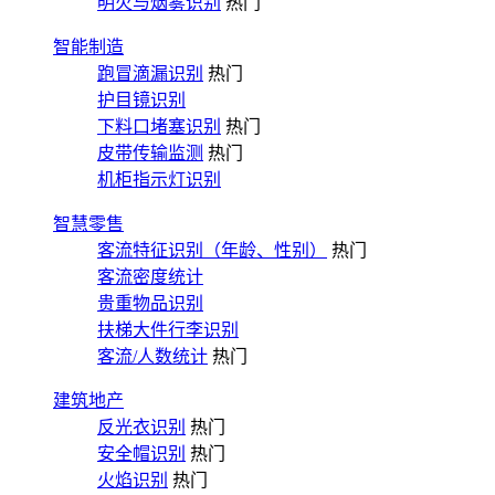
明火与烟雾识别
热门
智能制造
跑冒滴漏识别
热门
护目镜识别
下料口堵塞识别
热门
皮带传输监测
热门
机柜指示灯识别
智慧零售
客流特征识别（年龄、性别）
热门
客流密度统计
贵重物品识别
扶梯大件行李识别
客流/人数统计
热门
建筑地产
反光衣识别
热门
安全帽识别
热门
火焰识别
热门