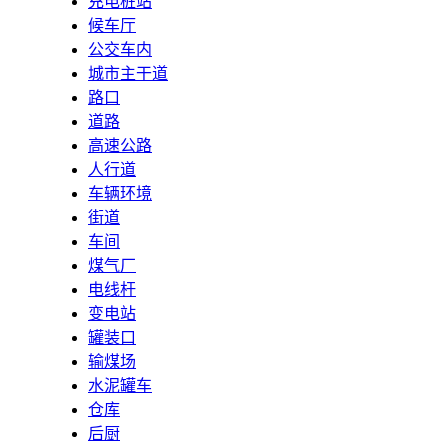
充电桩站
候车厅
公交车内
城市主干道
路口
道路
高速公路
人行道
车辆环境
街道
车间
煤气厂
电线杆
变电站
罐装口
输煤场
水泥罐车
仓库
后厨