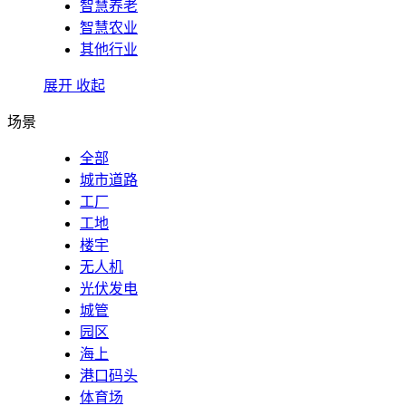
智慧养老
智慧农业
其他行业
展开
收起
场景
全部
城市道路
工厂
工地
楼宇
无人机
光伏发电
城管
园区
海上
港口码头
体育场