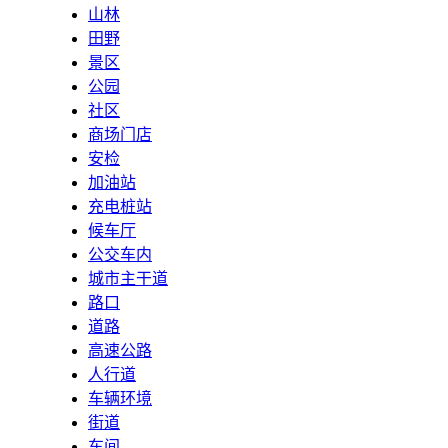
山林
田野
景区
公园
社区
商场门店
安检
加油站
充电桩站
候车厅
公交车内
城市主干道
路口
道路
高速公路
人行道
车辆环境
街道
车间