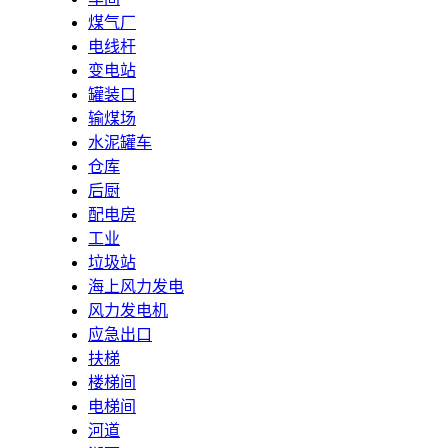
煤气厂
电线杆
变电站
罐装口
输煤场
水泥罐车
仓库
后厨
配电房
工业
垃圾站
海上风力发电
风力发电机
应急出口
扶梯
楼梯间
电梯间
河道