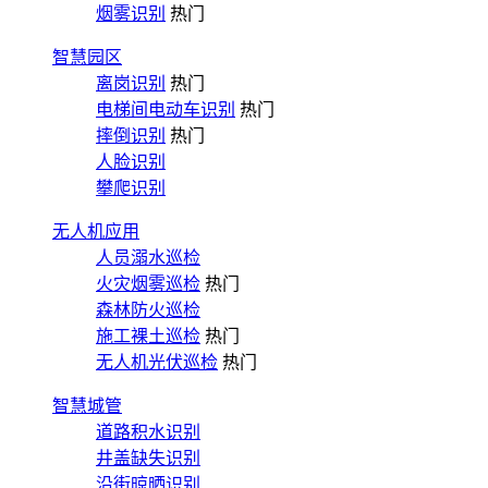
烟雾识别
热门
智慧园区
离岗识别
热门
电梯间电动车识别
热门
摔倒识别
热门
人脸识别
攀爬识别
无人机应用
人员溺水巡检
火灾烟雾巡检
热门
森林防火巡检
施工裸土巡检
热门
无人机光伏巡检
热门
智慧城管
道路积水识别
井盖缺失识别
沿街晾晒识别