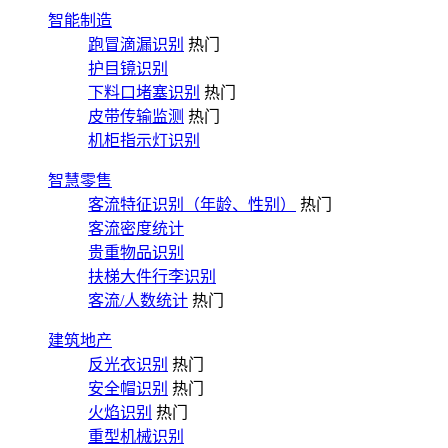
智能制造
跑冒滴漏识别
热门
护目镜识别
下料口堵塞识别
热门
皮带传输监测
热门
机柜指示灯识别
智慧零售
客流特征识别（年龄、性别）
热门
客流密度统计
贵重物品识别
扶梯大件行李识别
客流/人数统计
热门
建筑地产
反光衣识别
热门
安全帽识别
热门
火焰识别
热门
重型机械识别