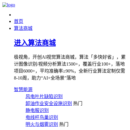
首页
算法商城
进入算法商城
极视角，开创AI视觉算法商城，算法「多快好省」，累
计图像识别/视频分析算法1500+，覆盖行业100+，落地
项目6000+，平均准确率≥90%，全新行业算法定制仅需
8-10周，助力“AI+全场景”落地
智慧能源
风电叶片缺陷识别
卸油作业安全设施识别
热门
静电服识别
电线杆鸟巢识别
明火与烟雾识别
热门