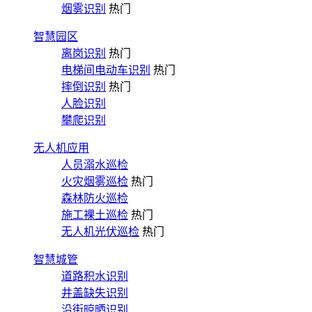
烟雾识别
热门
智慧园区
离岗识别
热门
电梯间电动车识别
热门
摔倒识别
热门
人脸识别
攀爬识别
无人机应用
人员溺水巡检
火灾烟雾巡检
热门
森林防火巡检
施工裸土巡检
热门
无人机光伏巡检
热门
智慧城管
道路积水识别
井盖缺失识别
沿街晾晒识别