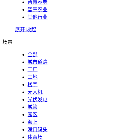
智慧养老
智慧农业
其他行业
展开
收起
场景
全部
城市道路
工厂
工地
楼宇
无人机
光伏发电
城管
园区
海上
港口码头
体育场