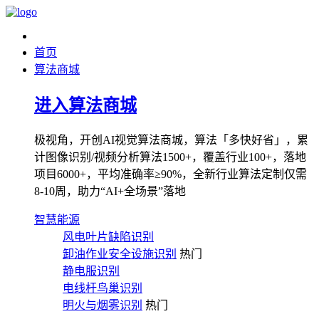
首页
算法商城
进入算法商城
极视角，开创AI视觉算法商城，算法「多快好省」，累
计图像识别/视频分析算法1500+，覆盖行业100+，落地
项目6000+，平均准确率≥90%，全新行业算法定制仅需
8-10周，助力“AI+全场景”落地
智慧能源
风电叶片缺陷识别
卸油作业安全设施识别
热门
静电服识别
电线杆鸟巢识别
明火与烟雾识别
热门