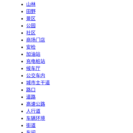
山林
田野
景区
公园
社区
商场门店
安检
加油站
充电桩站
候车厅
公交车内
城市主干道
路口
道路
高速公路
人行道
车辆环境
街道
车间