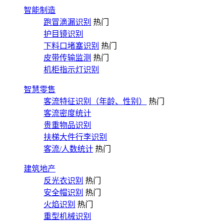
智能制造
跑冒滴漏识别
热门
护目镜识别
下料口堵塞识别
热门
皮带传输监测
热门
机柜指示灯识别
智慧零售
客流特征识别（年龄、性别）
热门
客流密度统计
贵重物品识别
扶梯大件行李识别
客流/人数统计
热门
建筑地产
反光衣识别
热门
安全帽识别
热门
火焰识别
热门
重型机械识别