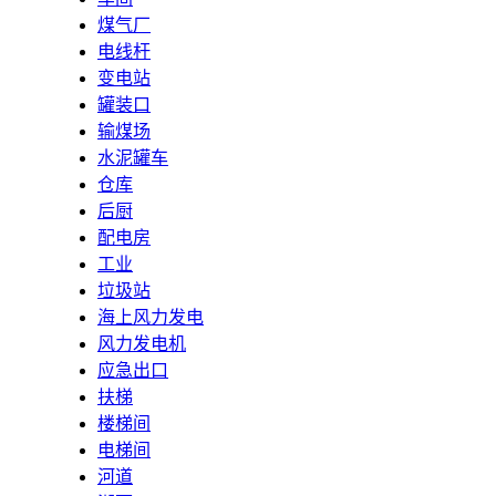
煤气厂
电线杆
变电站
罐装口
输煤场
水泥罐车
仓库
后厨
配电房
工业
垃圾站
海上风力发电
风力发电机
应急出口
扶梯
楼梯间
电梯间
河道