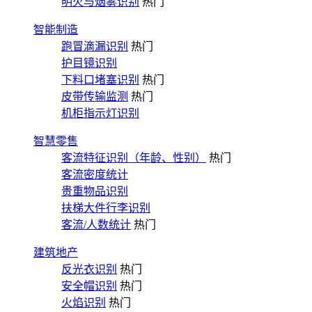
明火与烟雾识别
热门
智能制造
跑冒滴漏识别
热门
护目镜识别
下料口堵塞识别
热门
皮带传输监测
热门
机柜指示灯识别
智慧零售
客流特征识别（年龄、性别）
热门
客流密度统计
贵重物品识别
扶梯大件行李识别
客流/人数统计
热门
建筑地产
反光衣识别
热门
安全帽识别
热门
火焰识别
热门