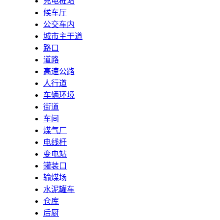
充电桩站
候车厅
公交车内
城市主干道
路口
道路
高速公路
人行道
车辆环境
街道
车间
煤气厂
电线杆
变电站
罐装口
输煤场
水泥罐车
仓库
后厨