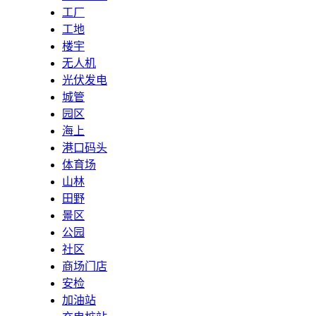
工厂
工地
楼宇
无人机
光伏发电
城管
园区
海上
港口码头
体育场
山林
田野
景区
公园
社区
商场门店
安检
加油站