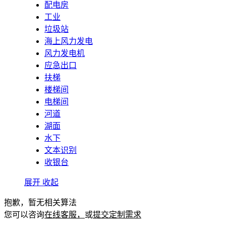
配电房
工业
垃圾站
海上风力发电
风力发电机
应急出口
扶梯
楼梯间
电梯间
河道
湖面
水下
文本识别
收银台
展开
收起
抱歉，暂无相关算法
您可以咨询
在线客服，
或
提交定制需求