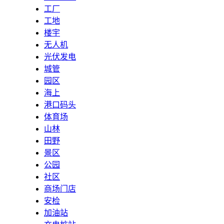
工厂
工地
楼宇
无人机
光伏发电
城管
园区
海上
港口码头
体育场
山林
田野
景区
公园
社区
商场门店
安检
加油站