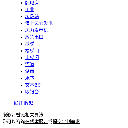
配电房
工业
垃圾站
海上风力发电
风力发电机
应急出口
扶梯
楼梯间
电梯间
河道
湖面
水下
文本识别
收银台
展开
收起
抱歉，暂无相关算法
您可以咨询
在线客服，
或
提交定制需求