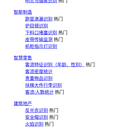
明火与烟雾识别
热门
智能制造
跑冒滴漏识别
热门
护目镜识别
下料口堵塞识别
热门
皮带传输监测
热门
机柜指示灯识别
智慧零售
客流特征识别（年龄、性别）
热门
客流密度统计
贵重物品识别
扶梯大件行李识别
客流/人数统计
热门
建筑地产
反光衣识别
热门
安全帽识别
热门
火焰识别
热门