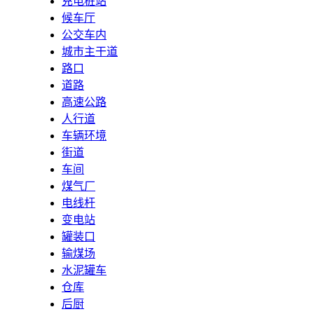
充电桩站
候车厅
公交车内
城市主干道
路口
道路
高速公路
人行道
车辆环境
街道
车间
煤气厂
电线杆
变电站
罐装口
输煤场
水泥罐车
仓库
后厨