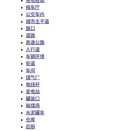
充电桩站
候车厅
公交车内
城市主干道
路口
道路
高速公路
人行道
车辆环境
街道
车间
煤气厂
电线杆
变电站
罐装口
输煤场
水泥罐车
仓库
后厨