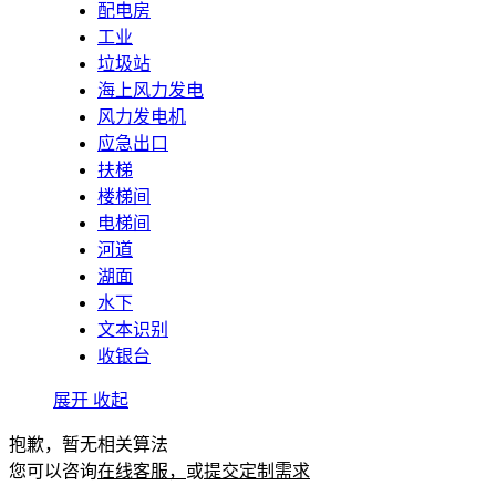
配电房
工业
垃圾站
海上风力发电
风力发电机
应急出口
扶梯
楼梯间
电梯间
河道
湖面
水下
文本识别
收银台
展开
收起
抱歉，暂无相关算法
您可以咨询
在线客服，
或
提交定制需求