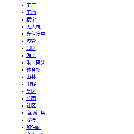
工厂
工地
楼宇
无人机
光伏发电
城管
园区
海上
港口码头
体育场
山林
田野
景区
公园
社区
商场门店
安检
加油站