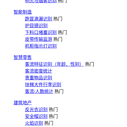
明火与烟雾识别
热门
智能制造
跑冒滴漏识别
热门
护目镜识别
下料口堵塞识别
热门
皮带传输监测
热门
机柜指示灯识别
智慧零售
客流特征识别（年龄、性别）
热门
客流密度统计
贵重物品识别
扶梯大件行李识别
客流/人数统计
热门
建筑地产
反光衣识别
热门
安全帽识别
热门
火焰识别
热门