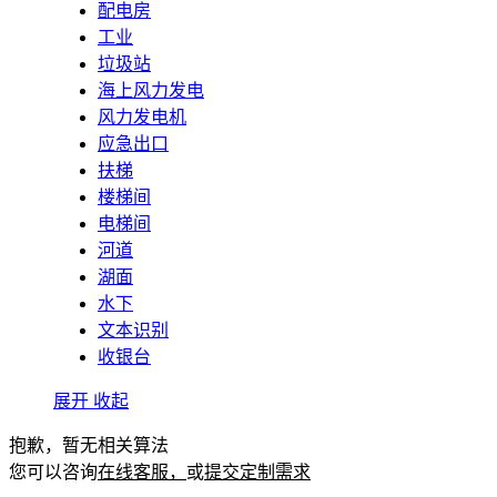
配电房
工业
垃圾站
海上风力发电
风力发电机
应急出口
扶梯
楼梯间
电梯间
河道
湖面
水下
文本识别
收银台
展开
收起
抱歉，暂无相关算法
您可以咨询
在线客服，
或
提交定制需求