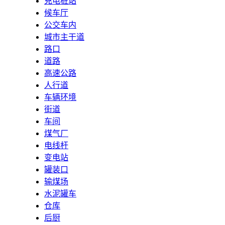
充电桩站
候车厅
公交车内
城市主干道
路口
道路
高速公路
人行道
车辆环境
街道
车间
煤气厂
电线杆
变电站
罐装口
输煤场
水泥罐车
仓库
后厨