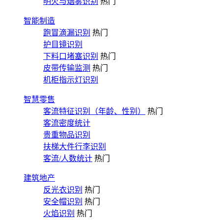
明火与烟雾识别
热门
智能制造
跑冒滴漏识别
热门
护目镜识别
下料口堵塞识别
热门
皮带传输监测
热门
机柜指示灯识别
智慧零售
客流特征识别（年龄、性别）
热门
客流密度统计
贵重物品识别
扶梯大件行李识别
客流/人数统计
热门
建筑地产
反光衣识别
热门
安全帽识别
热门
火焰识别
热门