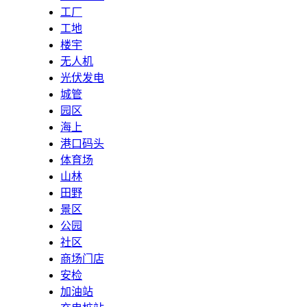
工厂
工地
楼宇
无人机
光伏发电
城管
园区
海上
港口码头
体育场
山林
田野
景区
公园
社区
商场门店
安检
加油站