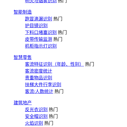
明火与烟雾识别
热门
智能制造
跑冒滴漏识别
热门
护目镜识别
下料口堵塞识别
热门
皮带传输监测
热门
机柜指示灯识别
智慧零售
客流特征识别（年龄、性别）
热门
客流密度统计
贵重物品识别
扶梯大件行李识别
客流/人数统计
热门
建筑地产
反光衣识别
热门
安全帽识别
热门
火焰识别
热门