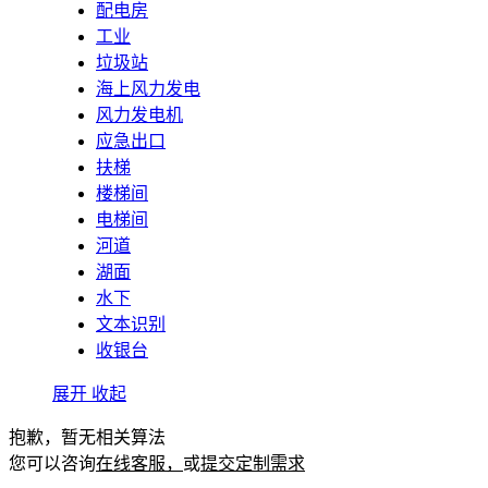
配电房
工业
垃圾站
海上风力发电
风力发电机
应急出口
扶梯
楼梯间
电梯间
河道
湖面
水下
文本识别
收银台
展开
收起
抱歉，暂无相关算法
您可以咨询
在线客服，
或
提交定制需求