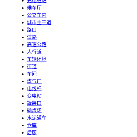
充电桩站
候车厅
公交车内
城市主干道
路口
道路
高速公路
人行道
车辆环境
街道
车间
煤气厂
电线杆
变电站
罐装口
输煤场
水泥罐车
仓库
后厨