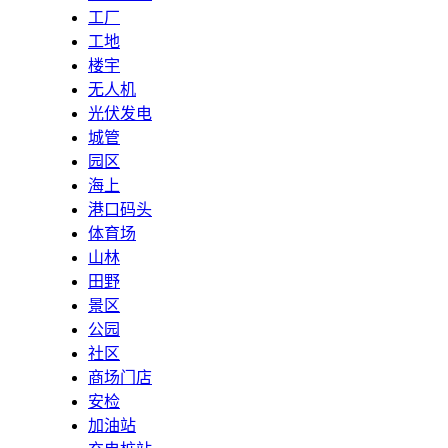
工厂
工地
楼宇
无人机
光伏发电
城管
园区
海上
港口码头
体育场
山林
田野
景区
公园
社区
商场门店
安检
加油站