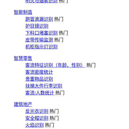
明火与烟雾识别
热门
智能制造
跑冒滴漏识别
热门
护目镜识别
下料口堵塞识别
热门
皮带传输监测
热门
机柜指示灯识别
智慧零售
客流特征识别（年龄、性别）
热门
客流密度统计
贵重物品识别
扶梯大件行李识别
客流/人数统计
热门
建筑地产
反光衣识别
热门
安全帽识别
热门
火焰识别
热门