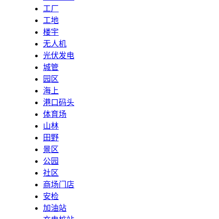
工厂
工地
楼宇
无人机
光伏发电
城管
园区
海上
港口码头
体育场
山林
田野
景区
公园
社区
商场门店
安检
加油站