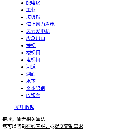
配电房
工业
垃圾站
海上风力发电
风力发电机
应急出口
扶梯
楼梯间
电梯间
河道
湖面
水下
文本识别
收银台
展开
收起
抱歉，暂无相关算法
您可以咨询
在线客服，
或
提交定制需求