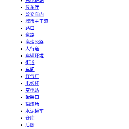
充电桩站
候车厅
公交车内
城市主干道
路口
道路
高速公路
人行道
车辆环境
街道
车间
煤气厂
电线杆
变电站
罐装口
输煤场
水泥罐车
仓库
后厨