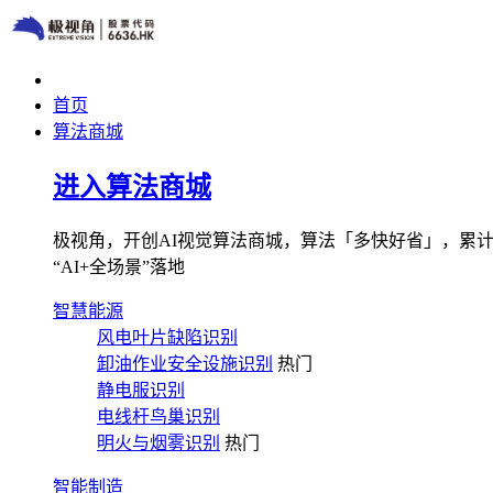
首页
算法商城
进入算法商城
极视角，开创AI视觉算法商城，算法「多快好省」，累计图像
“AI+全场景”落地
智慧能源
风电叶片缺陷识别
卸油作业安全设施识别
热门
静电服识别
电线杆鸟巢识别
明火与烟雾识别
热门
智能制造