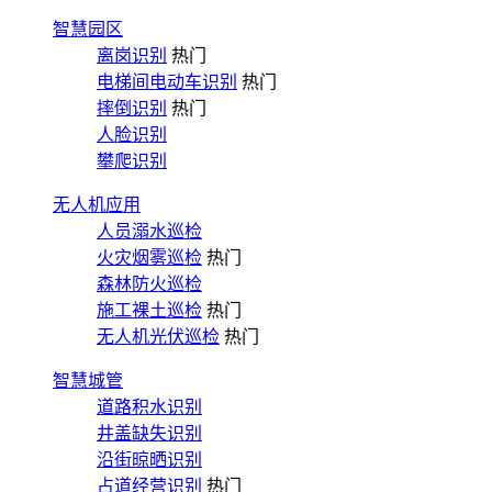
智慧园区
离岗识别
热门
电梯间电动车识别
热门
摔倒识别
热门
人脸识别
攀爬识别
无人机应用
人员溺水巡检
火灾烟雾巡检
热门
森林防火巡检
施工裸土巡检
热门
无人机光伏巡检
热门
智慧城管
道路积水识别
井盖缺失识别
沿街晾晒识别
占道经营识别
热门