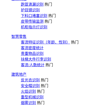
跑冒滴漏识别
热门
护目镜识别
下料口堵塞识别
热门
皮带传输监测
热门
机柜指示灯识别
智慧零售
客流特征识别（年龄、性别）
热门
客流密度统计
贵重物品识别
扶梯大件行李识别
客流/人数统计
热门
建筑地产
反光衣识别
热门
安全帽识别
热门
火焰识别
热门
重型机械识别
烟雾识别
热门