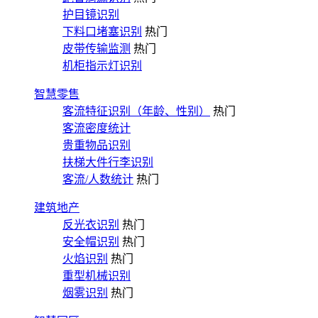
护目镜识别
下料口堵塞识别
热门
皮带传输监测
热门
机柜指示灯识别
智慧零售
客流特征识别（年龄、性别）
热门
客流密度统计
贵重物品识别
扶梯大件行李识别
客流/人数统计
热门
建筑地产
反光衣识别
热门
安全帽识别
热门
火焰识别
热门
重型机械识别
烟雾识别
热门