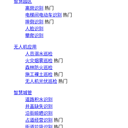
智慧园区
离岗识别
热门
电梯间电动车识别
热门
摔倒识别
热门
人脸识别
攀爬识别
无人机应用
人员溺水巡检
火灾烟雾巡检
热门
森林防火巡检
施工裸土巡检
热门
无人机光伏巡检
热门
智慧城管
道路积水识别
井盖缺失识别
沿街晾晒识别
占道经营识别
热门
街道垃圾识别
热门