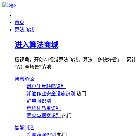
首页
算法商城
进入算法商城
极视角，开创AI视觉算法商城，算法「多快好省」，累计图像
“AI+全场景”落地
智慧能源
风电叶片缺陷识别
卸油作业安全设施识别
热门
静电服识别
电线杆鸟巢识别
明火与烟雾识别
热门
智能制造
跑冒滴漏识别
热门