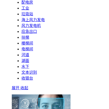
配电房
工业
垃圾站
海上风力发电
风力发电机
应急出口
扶梯
楼梯间
电梯间
河道
湖面
水下
文本识别
收银台
展开
收起