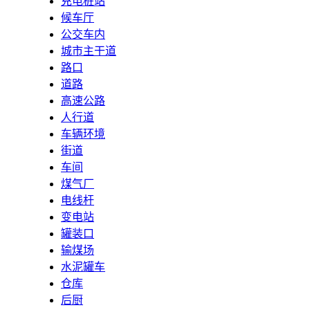
充电桩站
候车厅
公交车内
城市主干道
路口
道路
高速公路
人行道
车辆环境
街道
车间
煤气厂
电线杆
变电站
罐装口
输煤场
水泥罐车
仓库
后厨