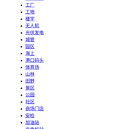
工厂
工地
楼宇
无人机
光伏发电
城管
园区
海上
港口码头
体育场
山林
田野
景区
公园
社区
商场门店
安检
加油站