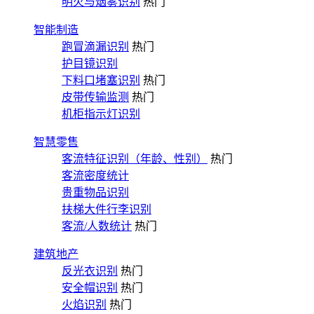
明火与烟雾识别
热门
智能制造
跑冒滴漏识别
热门
护目镜识别
下料口堵塞识别
热门
皮带传输监测
热门
机柜指示灯识别
智慧零售
客流特征识别（年龄、性别）
热门
客流密度统计
贵重物品识别
扶梯大件行李识别
客流/人数统计
热门
建筑地产
反光衣识别
热门
安全帽识别
热门
火焰识别
热门