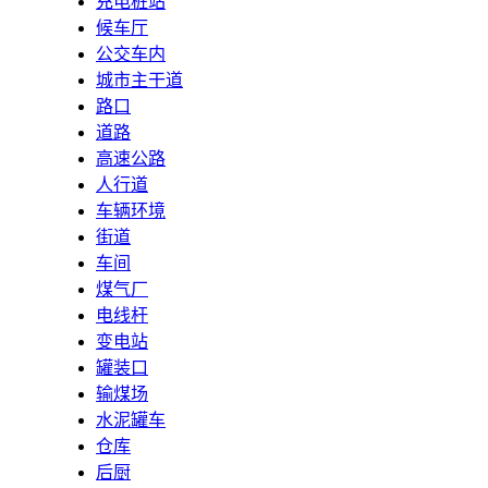
充电桩站
候车厅
公交车内
城市主干道
路口
道路
高速公路
人行道
车辆环境
街道
车间
煤气厂
电线杆
变电站
罐装口
输煤场
水泥罐车
仓库
后厨