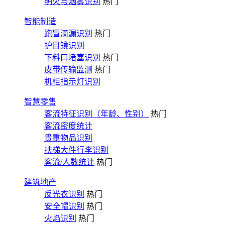
明火与烟雾识别
热门
智能制造
跑冒滴漏识别
热门
护目镜识别
下料口堵塞识别
热门
皮带传输监测
热门
机柜指示灯识别
智慧零售
客流特征识别（年龄、性别）
热门
客流密度统计
贵重物品识别
扶梯大件行李识别
客流/人数统计
热门
建筑地产
反光衣识别
热门
安全帽识别
热门
火焰识别
热门