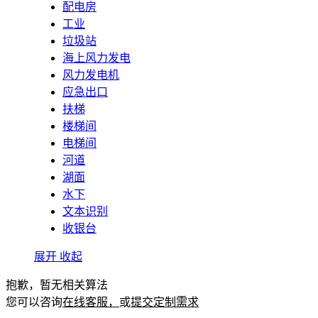
配电房
工业
垃圾站
海上风力发电
风力发电机
应急出口
扶梯
楼梯间
电梯间
河道
湖面
水下
文本识别
收银台
展开
收起
抱歉，暂无相关算法
您可以咨询
在线客服，
或
提交定制需求