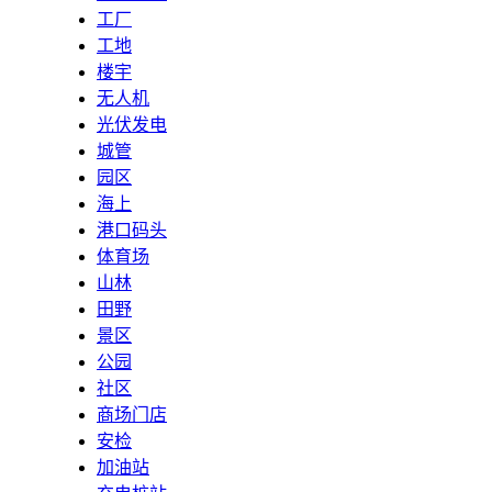
工厂
工地
楼宇
无人机
光伏发电
城管
园区
海上
港口码头
体育场
山林
田野
景区
公园
社区
商场门店
安检
加油站