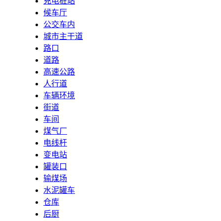
充电桩站
候车厅
公交车内
城市主干道
路口
道路
高速公路
人行道
车辆环境
街道
车间
煤气厂
电线杆
变电站
罐装口
输煤场
水泥罐车
仓库
后厨