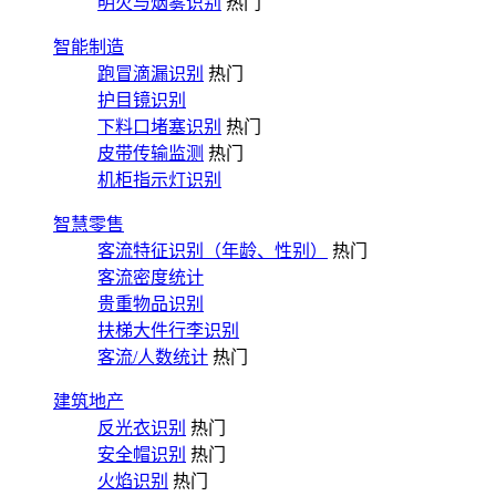
明火与烟雾识别
热门
智能制造
跑冒滴漏识别
热门
护目镜识别
下料口堵塞识别
热门
皮带传输监测
热门
机柜指示灯识别
智慧零售
客流特征识别（年龄、性别）
热门
客流密度统计
贵重物品识别
扶梯大件行李识别
客流/人数统计
热门
建筑地产
反光衣识别
热门
安全帽识别
热门
火焰识别
热门