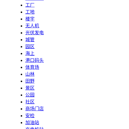
工厂
工地
楼宇
无人机
光伏发电
城管
园区
海上
港口码头
体育场
山林
田野
景区
公园
社区
商场门店
安检
加油站