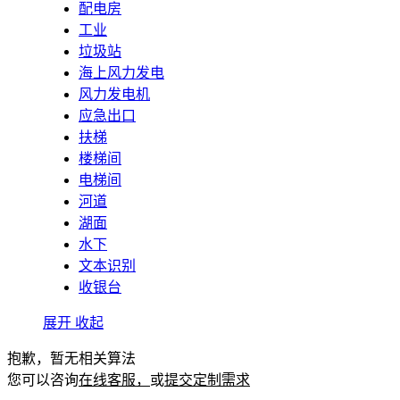
配电房
工业
垃圾站
海上风力发电
风力发电机
应急出口
扶梯
楼梯间
电梯间
河道
湖面
水下
文本识别
收银台
展开
收起
抱歉，暂无相关算法
您可以咨询
在线客服，
或
提交定制需求