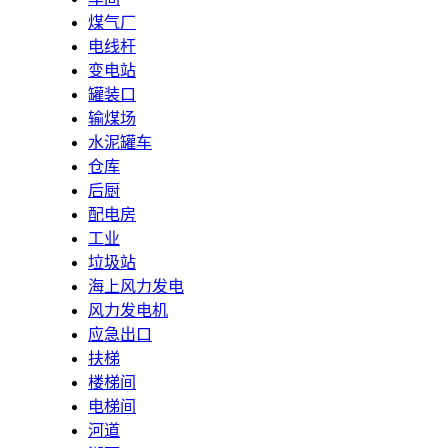
煤气厂
电线杆
变电站
罐装口
输煤场
水泥罐车
仓库
后厨
配电房
工业
垃圾站
海上风力发电
风力发电机
应急出口
扶梯
楼梯间
电梯间
河道