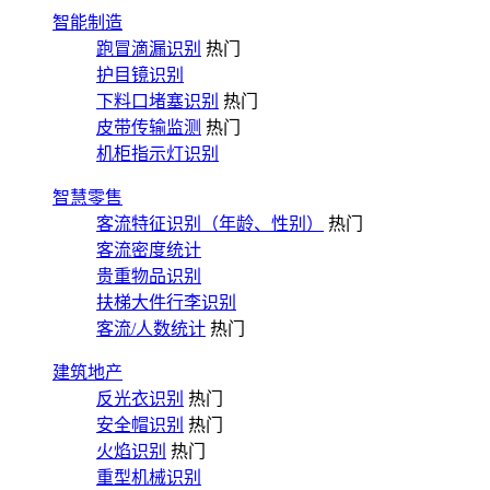
智能制造
跑冒滴漏识别
热门
护目镜识别
下料口堵塞识别
热门
皮带传输监测
热门
机柜指示灯识别
智慧零售
客流特征识别（年龄、性别）
热门
客流密度统计
贵重物品识别
扶梯大件行李识别
客流/人数统计
热门
建筑地产
反光衣识别
热门
安全帽识别
热门
火焰识别
热门
重型机械识别