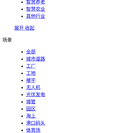
智慧养老
智慧农业
其他行业
展开
收起
场景
全部
城市道路
工厂
工地
楼宇
无人机
光伏发电
城管
园区
海上
港口码头
体育场