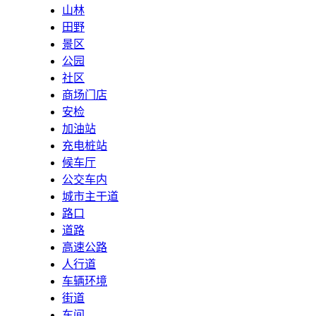
山林
田野
景区
公园
社区
商场门店
安检
加油站
充电桩站
候车厅
公交车内
城市主干道
路口
道路
高速公路
人行道
车辆环境
街道
车间