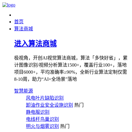
首页
算法商城
进入算法商城
极视角，开创AI视觉算法商城，算法「多快好省」，累
计图像识别/视频分析算法1500+，覆盖行业100+，落地
项目6000+，平均准确率≥90%，全新行业算法定制仅需
8-10周，助力“AI+全场景”落地
智慧能源
风电叶片缺陷识别
卸油作业安全设施识别
热门
静电服识别
电线杆鸟巢识别
明火与烟雾识别
热门