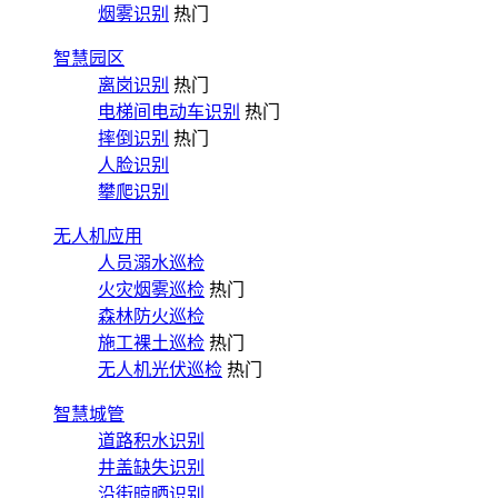
烟雾识别
热门
智慧园区
离岗识别
热门
电梯间电动车识别
热门
摔倒识别
热门
人脸识别
攀爬识别
无人机应用
人员溺水巡检
火灾烟雾巡检
热门
森林防火巡检
施工裸土巡检
热门
无人机光伏巡检
热门
智慧城管
道路积水识别
井盖缺失识别
沿街晾晒识别