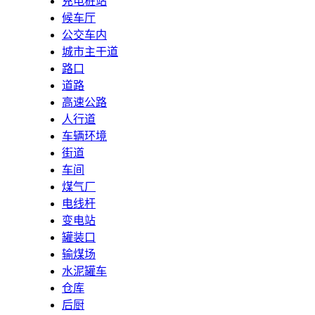
充电桩站
候车厅
公交车内
城市主干道
路口
道路
高速公路
人行道
车辆环境
街道
车间
煤气厂
电线杆
变电站
罐装口
输煤场
水泥罐车
仓库
后厨