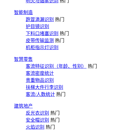
明火与烟雾识别
热门
智能制造
跑冒滴漏识别
热门
护目镜识别
下料口堵塞识别
热门
皮带传输监测
热门
机柜指示灯识别
智慧零售
客流特征识别（年龄、性别）
热门
客流密度统计
贵重物品识别
扶梯大件行李识别
客流/人数统计
热门
建筑地产
反光衣识别
热门
安全帽识别
热门
火焰识别
热门