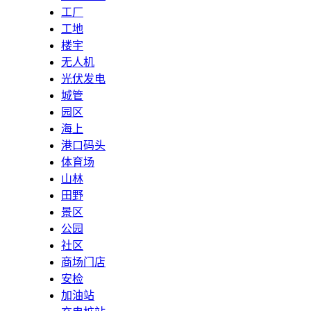
工厂
工地
楼宇
无人机
光伏发电
城管
园区
海上
港口码头
体育场
山林
田野
景区
公园
社区
商场门店
安检
加油站