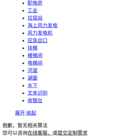
配电房
工业
垃圾站
海上风力发电
风力发电机
应急出口
扶梯
楼梯间
电梯间
河道
湖面
水下
文本识别
收银台
展开
收起
抱歉，暂无相关算法
您可以咨询
在线客服，
或
提交定制需求