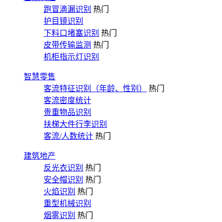
跑冒滴漏识别
热门
护目镜识别
下料口堵塞识别
热门
皮带传输监测
热门
机柜指示灯识别
智慧零售
客流特征识别（年龄、性别）
热门
客流密度统计
贵重物品识别
扶梯大件行李识别
客流/人数统计
热门
建筑地产
反光衣识别
热门
安全帽识别
热门
火焰识别
热门
重型机械识别
烟雾识别
热门