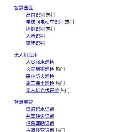
智慧园区
离岗识别
热门
电梯间电动车识别
热门
摔倒识别
热门
人脸识别
攀爬识别
无人机应用
人员溺水巡检
火灾烟雾巡检
热门
森林防火巡检
施工裸土巡检
热门
无人机光伏巡检
热门
智慧城管
道路积水识别
井盖缺失识别
沿街晾晒识别
占道经营识别
热门