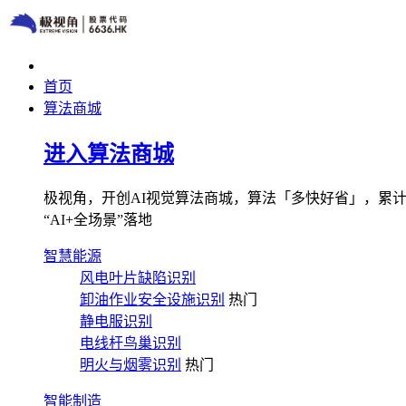
首页
算法商城
进入算法商城
极视角，开创AI视觉算法商城，算法「多快好省」，累计图像
“AI+全场景”落地
智慧能源
风电叶片缺陷识别
卸油作业安全设施识别
热门
静电服识别
电线杆鸟巢识别
明火与烟雾识别
热门
智能制造