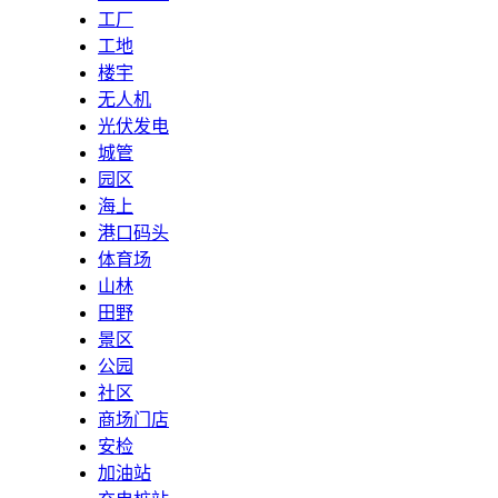
工厂
工地
楼宇
无人机
光伏发电
城管
园区
海上
港口码头
体育场
山林
田野
景区
公园
社区
商场门店
安检
加油站