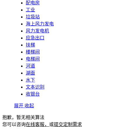
配电房
工业
垃圾站
海上风力发电
风力发电机
应急出口
扶梯
楼梯间
电梯间
河道
湖面
水下
文本识别
收银台
展开
收起
抱歉，暂无相关算法
您可以咨询
在线客服，
或
提交定制需求