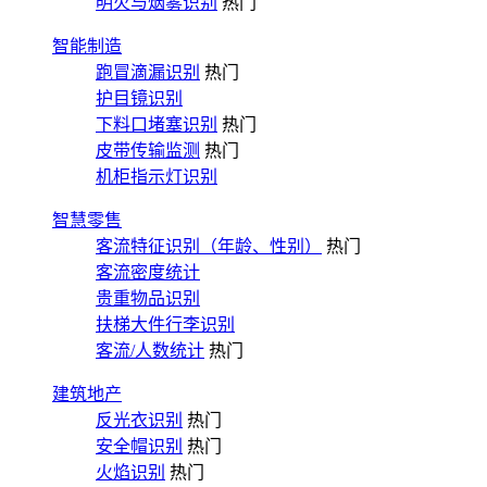
明火与烟雾识别
热门
智能制造
跑冒滴漏识别
热门
护目镜识别
下料口堵塞识别
热门
皮带传输监测
热门
机柜指示灯识别
智慧零售
客流特征识别（年龄、性别）
热门
客流密度统计
贵重物品识别
扶梯大件行李识别
客流/人数统计
热门
建筑地产
反光衣识别
热门
安全帽识别
热门
火焰识别
热门