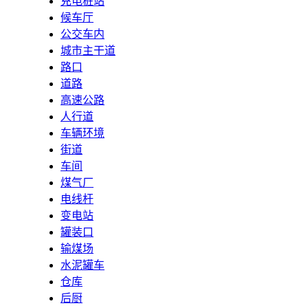
充电桩站
候车厅
公交车内
城市主干道
路口
道路
高速公路
人行道
车辆环境
街道
车间
煤气厂
电线杆
变电站
罐装口
输煤场
水泥罐车
仓库
后厨