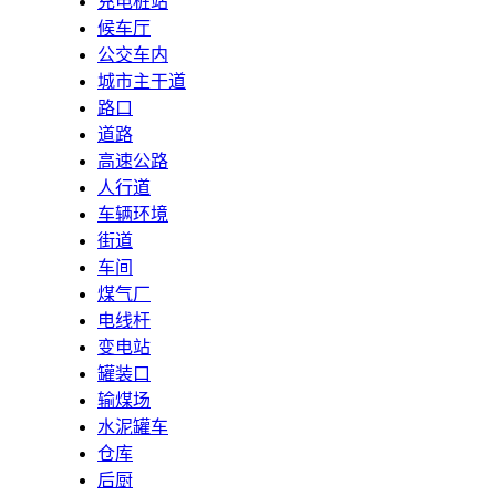
充电桩站
候车厅
公交车内
城市主干道
路口
道路
高速公路
人行道
车辆环境
街道
车间
煤气厂
电线杆
变电站
罐装口
输煤场
水泥罐车
仓库
后厨