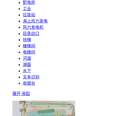
配电房
工业
垃圾站
海上风力发电
风力发电机
应急出口
扶梯
楼梯间
电梯间
河道
湖面
水下
文本识别
收银台
展开
收起