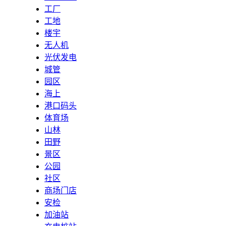
工厂
工地
楼宇
无人机
光伏发电
城管
园区
海上
港口码头
体育场
山林
田野
景区
公园
社区
商场门店
安检
加油站