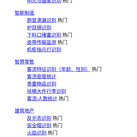
明火与烟雾识别
热门
智能制造
跑冒滴漏识别
热门
护目镜识别
下料口堵塞识别
热门
皮带传输监测
热门
机柜指示灯识别
智慧零售
客流特征识别（年龄、性别）
热门
客流密度统计
贵重物品识别
扶梯大件行李识别
客流/人数统计
热门
建筑地产
反光衣识别
热门
安全帽识别
热门
火焰识别
热门