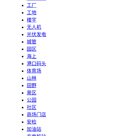
工厂
工地
楼宇
无人机
光伏发电
城管
园区
海上
港口码头
体育场
山林
田野
景区
公园
社区
商场门店
安检
加油站