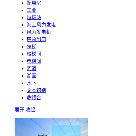
配电房
工业
垃圾站
海上风力发电
风力发电机
应急出口
扶梯
楼梯间
电梯间
河道
湖面
水下
文本识别
收银台
展开
收起