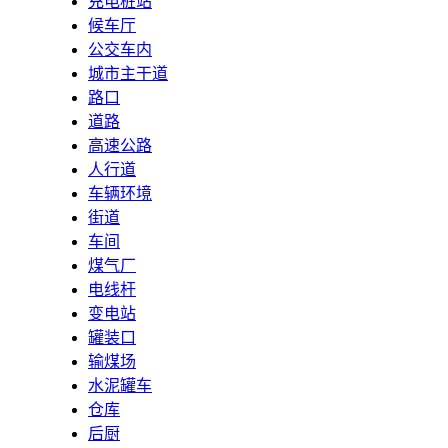
充电桩站
候车厅
公交车内
城市主干道
路口
道路
高速公路
人行道
车辆环境
街道
车间
煤气厂
电线杆
变电站
罐装口
输煤场
水泥罐车
仓库
后厨