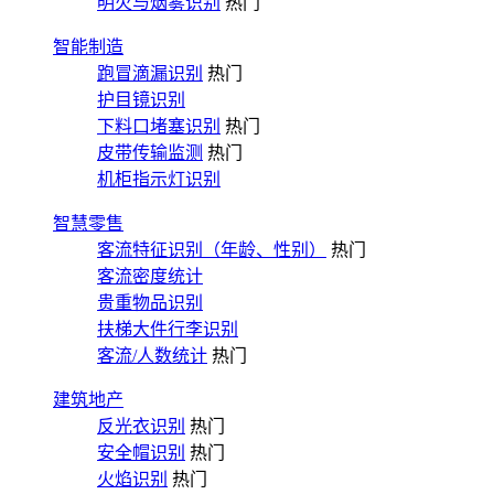
明火与烟雾识别
热门
智能制造
跑冒滴漏识别
热门
护目镜识别
下料口堵塞识别
热门
皮带传输监测
热门
机柜指示灯识别
智慧零售
客流特征识别（年龄、性别）
热门
客流密度统计
贵重物品识别
扶梯大件行李识别
客流/人数统计
热门
建筑地产
反光衣识别
热门
安全帽识别
热门
火焰识别
热门