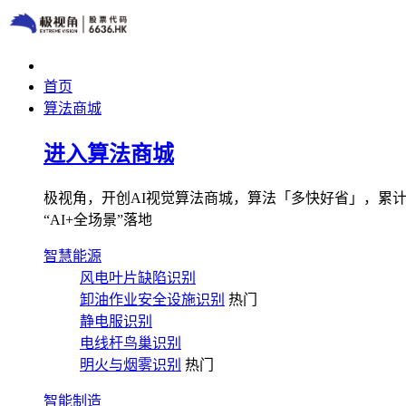
首页
算法商城
进入算法商城
极视角，开创AI视觉算法商城，算法「多快好省」，累计图像
“AI+全场景”落地
智慧能源
风电叶片缺陷识别
卸油作业安全设施识别
热门
静电服识别
电线杆鸟巢识别
明火与烟雾识别
热门
智能制造