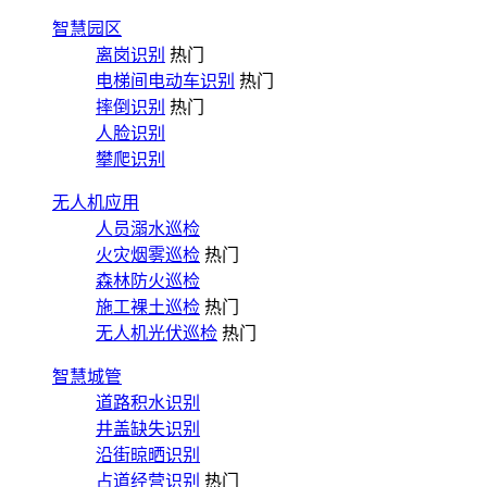
智慧园区
离岗识别
热门
电梯间电动车识别
热门
摔倒识别
热门
人脸识别
攀爬识别
无人机应用
人员溺水巡检
火灾烟雾巡检
热门
森林防火巡检
施工裸土巡检
热门
无人机光伏巡检
热门
智慧城管
道路积水识别
井盖缺失识别
沿街晾晒识别
占道经营识别
热门