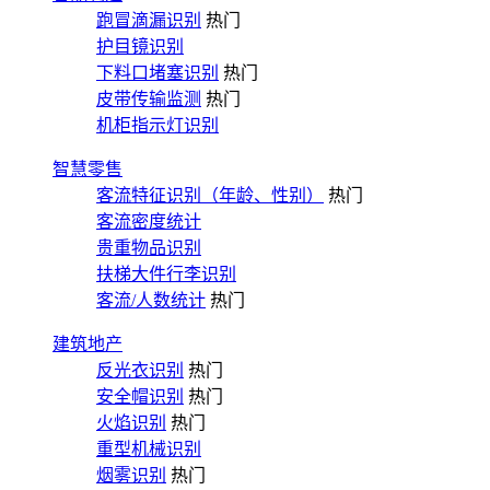
跑冒滴漏识别
热门
护目镜识别
下料口堵塞识别
热门
皮带传输监测
热门
机柜指示灯识别
智慧零售
客流特征识别（年龄、性别）
热门
客流密度统计
贵重物品识别
扶梯大件行李识别
客流/人数统计
热门
建筑地产
反光衣识别
热门
安全帽识别
热门
火焰识别
热门
重型机械识别
烟雾识别
热门