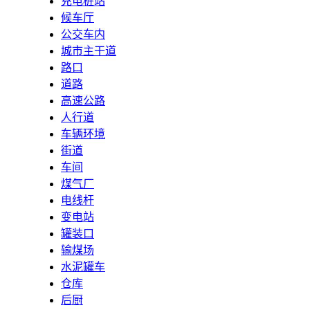
充电桩站
候车厅
公交车内
城市主干道
路口
道路
高速公路
人行道
车辆环境
街道
车间
煤气厂
电线杆
变电站
罐装口
输煤场
水泥罐车
仓库
后厨