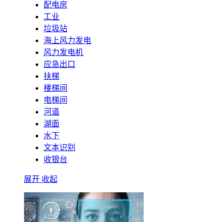
配电房
工业
垃圾站
海上风力发电
风力发电机
应急出口
扶梯
楼梯间
电梯间
河道
湖面
水下
文本识别
收银台
展开
收起