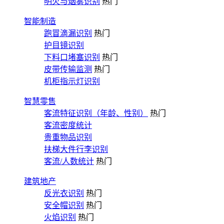
明火与烟雾识别
热门
智能制造
跑冒滴漏识别
热门
护目镜识别
下料口堵塞识别
热门
皮带传输监测
热门
机柜指示灯识别
智慧零售
客流特征识别（年龄、性别）
热门
客流密度统计
贵重物品识别
扶梯大件行李识别
客流/人数统计
热门
建筑地产
反光衣识别
热门
安全帽识别
热门
火焰识别
热门