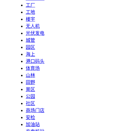
工厂
工地
楼宇
无人机
光伏发电
城管
园区
海上
港口码头
体育场
山林
田野
景区
公园
社区
商场门店
安检
加油站