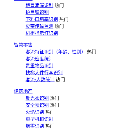
跑冒滴漏识别
热门
护目镜识别
下料口堵塞识别
热门
皮带传输监测
热门
机柜指示灯识别
智慧零售
客流特征识别（年龄、性别）
热门
客流密度统计
贵重物品识别
扶梯大件行李识别
客流/人数统计
热门
建筑地产
反光衣识别
热门
安全帽识别
热门
火焰识别
热门
重型机械识别
烟雾识别
热门