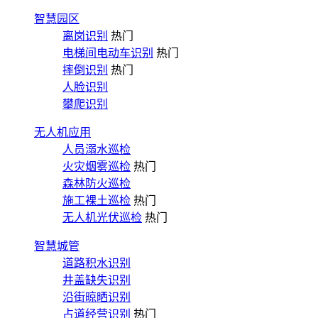
智慧园区
离岗识别
热门
电梯间电动车识别
热门
摔倒识别
热门
人脸识别
攀爬识别
无人机应用
人员溺水巡检
火灾烟雾巡检
热门
森林防火巡检
施工裸土巡检
热门
无人机光伏巡检
热门
智慧城管
道路积水识别
井盖缺失识别
沿街晾晒识别
占道经营识别
热门