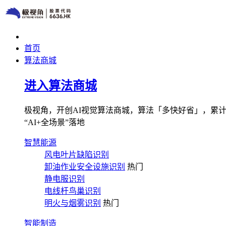
首页
算法商城
进入算法商城
极视角，开创AI视觉算法商城，算法「多快好省」，累计图像
“AI+全场景”落地
智慧能源
风电叶片缺陷识别
卸油作业安全设施识别
热门
静电服识别
电线杆鸟巢识别
明火与烟雾识别
热门
智能制造