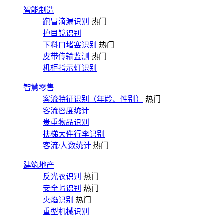
智能制造
跑冒滴漏识别
热门
护目镜识别
下料口堵塞识别
热门
皮带传输监测
热门
机柜指示灯识别
智慧零售
客流特征识别（年龄、性别）
热门
客流密度统计
贵重物品识别
扶梯大件行李识别
客流/人数统计
热门
建筑地产
反光衣识别
热门
安全帽识别
热门
火焰识别
热门
重型机械识别