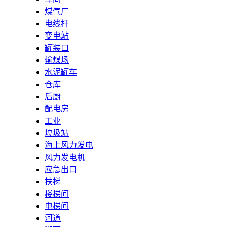
煤气厂
电线杆
变电站
罐装口
输煤场
水泥罐车
仓库
后厨
配电房
工业
垃圾站
海上风力发电
风力发电机
应急出口
扶梯
楼梯间
电梯间
河道