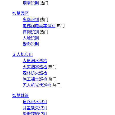
烟雾识别
热门
智慧园区
离岗识别
热门
电梯间电动车识别
热门
摔倒识别
热门
人脸识别
攀爬识别
无人机应用
人员溺水巡检
火灾烟雾巡检
热门
森林防火巡检
施工裸土巡检
热门
无人机光伏巡检
热门
智慧城管
道路积水识别
井盖缺失识别
沿街晾晒识别