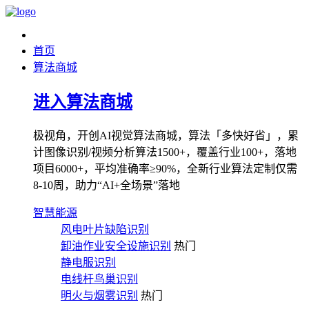
首页
算法商城
进入算法商城
极视角，开创AI视觉算法商城，算法「多快好省」，累
计图像识别/视频分析算法1500+，覆盖行业100+，落地
项目6000+，平均准确率≥90%，全新行业算法定制仅需
8-10周，助力“AI+全场景”落地
智慧能源
风电叶片缺陷识别
卸油作业安全设施识别
热门
静电服识别
电线杆鸟巢识别
明火与烟雾识别
热门