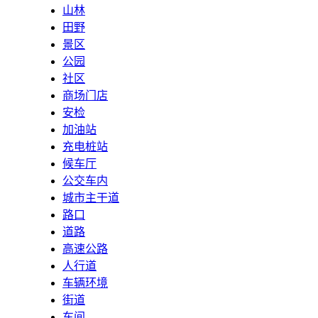
山林
田野
景区
公园
社区
商场门店
安检
加油站
充电桩站
候车厅
公交车内
城市主干道
路口
道路
高速公路
人行道
车辆环境
街道
车间