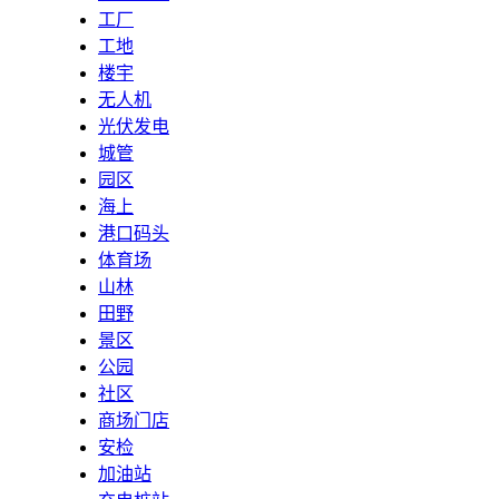
工厂
工地
楼宇
无人机
光伏发电
城管
园区
海上
港口码头
体育场
山林
田野
景区
公园
社区
商场门店
安检
加油站