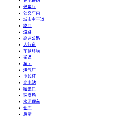
充电桩站
候车厅
公交车内
城市主干道
路口
道路
高速公路
人行道
车辆环境
街道
车间
煤气厂
电线杆
变电站
罐装口
输煤场
水泥罐车
仓库
后厨