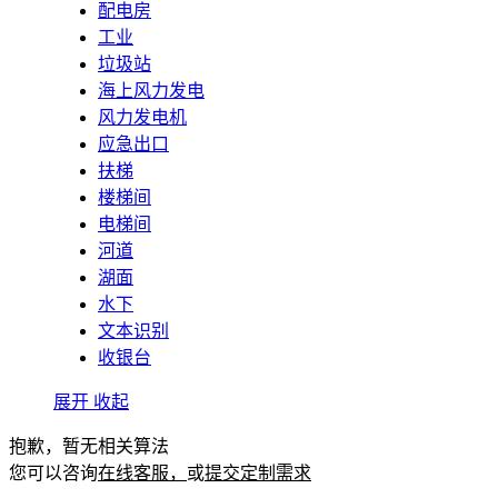
配电房
工业
垃圾站
海上风力发电
风力发电机
应急出口
扶梯
楼梯间
电梯间
河道
湖面
水下
文本识别
收银台
展开
收起
抱歉，暂无相关算法
您可以咨询
在线客服，
或
提交定制需求