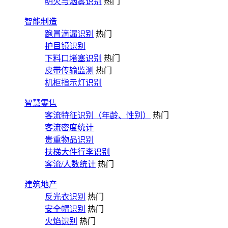
明火与烟雾识别
热门
智能制造
跑冒滴漏识别
热门
护目镜识别
下料口堵塞识别
热门
皮带传输监测
热门
机柜指示灯识别
智慧零售
客流特征识别（年龄、性别）
热门
客流密度统计
贵重物品识别
扶梯大件行李识别
客流/人数统计
热门
建筑地产
反光衣识别
热门
安全帽识别
热门
火焰识别
热门