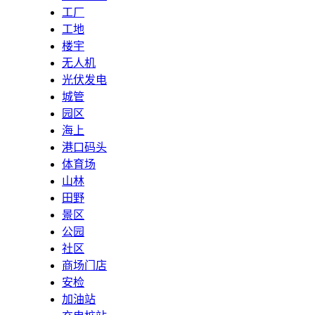
工厂
工地
楼宇
无人机
光伏发电
城管
园区
海上
港口码头
体育场
山林
田野
景区
公园
社区
商场门店
安检
加油站