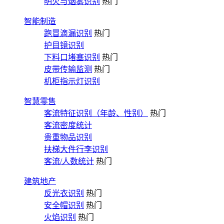
明火与烟雾识别
热门
智能制造
跑冒滴漏识别
热门
护目镜识别
下料口堵塞识别
热门
皮带传输监测
热门
机柜指示灯识别
智慧零售
客流特征识别（年龄、性别）
热门
客流密度统计
贵重物品识别
扶梯大件行李识别
客流/人数统计
热门
建筑地产
反光衣识别
热门
安全帽识别
热门
火焰识别
热门