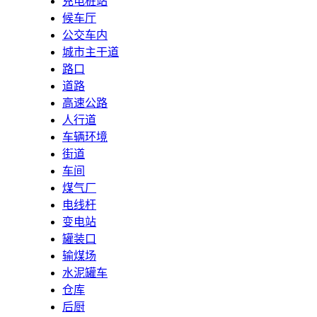
充电桩站
候车厅
公交车内
城市主干道
路口
道路
高速公路
人行道
车辆环境
街道
车间
煤气厂
电线杆
变电站
罐装口
输煤场
水泥罐车
仓库
后厨