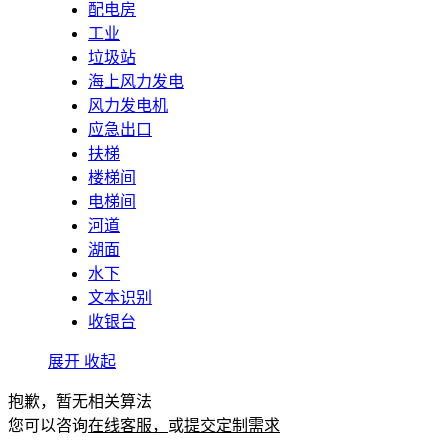
配电房
工业
垃圾站
海上风力发电
风力发电机
应急出口
扶梯
楼梯间
电梯间
河道
湖面
水下
文本识别
收银台
展开
收起
抱歉，暂无相关算法
您可以咨询
在线客服，
或
提交定制需求