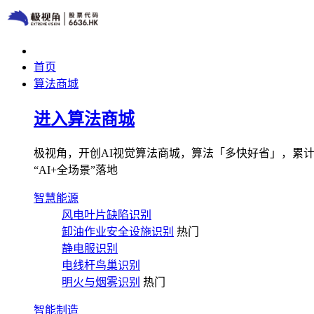
首页
算法商城
进入算法商城
极视角，开创AI视觉算法商城，算法「多快好省」，累计图像
“AI+全场景”落地
智慧能源
风电叶片缺陷识别
卸油作业安全设施识别
热门
静电服识别
电线杆鸟巢识别
明火与烟雾识别
热门
智能制造