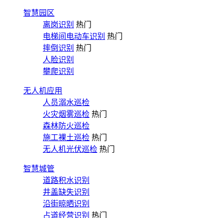
智慧园区
离岗识别
热门
电梯间电动车识别
热门
摔倒识别
热门
人脸识别
攀爬识别
无人机应用
人员溺水巡检
火灾烟雾巡检
热门
森林防火巡检
施工裸土巡检
热门
无人机光伏巡检
热门
智慧城管
道路积水识别
井盖缺失识别
沿街晾晒识别
占道经营识别
热门