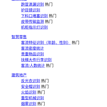
跑冒滴漏识别
热门
护目镜识别
下料口堵塞识别
热门
皮带传输监测
热门
机柜指示灯识别
智慧零售
客流特征识别（年龄、性别）
热门
客流密度统计
贵重物品识别
扶梯大件行李识别
客流/人数统计
热门
建筑地产
反光衣识别
热门
安全帽识别
热门
火焰识别
热门
重型机械识别
烟雾识别
热门