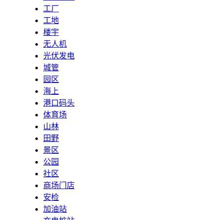
工厂
工地
楼宇
无人机
光伏发电
城管
园区
海上
港口码头
体育场
山林
田野
景区
公园
社区
商场门店
安检
加油站