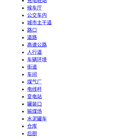
充电桩站
候车厅
公交车内
城市主干道
路口
道路
高速公路
人行道
车辆环境
街道
车间
煤气厂
电线杆
变电站
罐装口
输煤场
水泥罐车
仓库
后厨