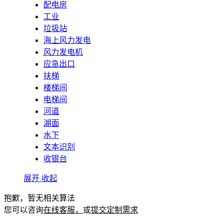
配电房
工业
垃圾站
海上风力发电
风力发电机
应急出口
扶梯
楼梯间
电梯间
河道
湖面
水下
文本识别
收银台
展开
收起
抱歉，暂无相关算法
您可以咨询
在线客服，
或
提交定制需求