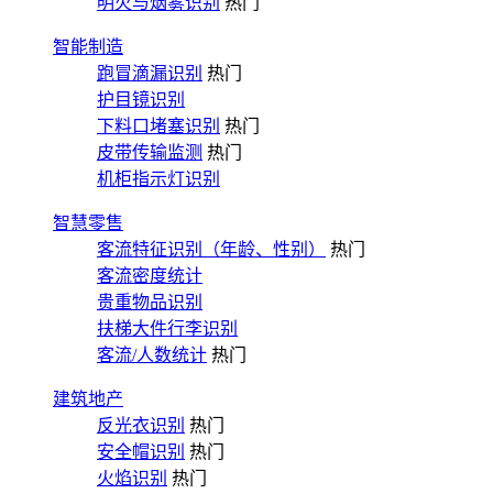
明火与烟雾识别
热门
智能制造
跑冒滴漏识别
热门
护目镜识别
下料口堵塞识别
热门
皮带传输监测
热门
机柜指示灯识别
智慧零售
客流特征识别（年龄、性别）
热门
客流密度统计
贵重物品识别
扶梯大件行李识别
客流/人数统计
热门
建筑地产
反光衣识别
热门
安全帽识别
热门
火焰识别
热门