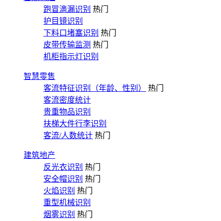
跑冒滴漏识别
热门
护目镜识别
下料口堵塞识别
热门
皮带传输监测
热门
机柜指示灯识别
智慧零售
客流特征识别（年龄、性别）
热门
客流密度统计
贵重物品识别
扶梯大件行李识别
客流/人数统计
热门
建筑地产
反光衣识别
热门
安全帽识别
热门
火焰识别
热门
重型机械识别
烟雾识别
热门