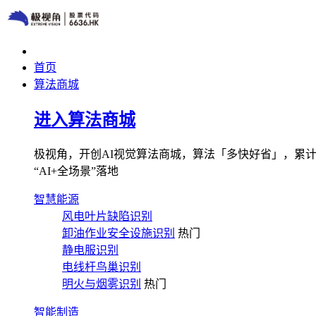
首页
算法商城
进入算法商城
极视角，开创AI视觉算法商城，算法「多快好省」，累计图像
“AI+全场景”落地
智慧能源
风电叶片缺陷识别
卸油作业安全设施识别
热门
静电服识别
电线杆鸟巢识别
明火与烟雾识别
热门
智能制造