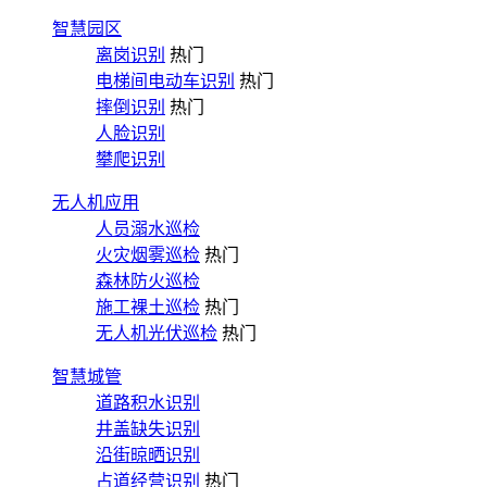
智慧园区
离岗识别
热门
电梯间电动车识别
热门
摔倒识别
热门
人脸识别
攀爬识别
无人机应用
人员溺水巡检
火灾烟雾巡检
热门
森林防火巡检
施工裸土巡检
热门
无人机光伏巡检
热门
智慧城管
道路积水识别
井盖缺失识别
沿街晾晒识别
占道经营识别
热门