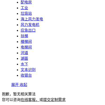
配电房
工业
垃圾站
海上风力发电
风力发电机
应急出口
扶梯
楼梯间
电梯间
河道
湖面
水下
文本识别
收银台
展开
收起
抱歉，暂无相关算法
您可以咨询
在线客服，
或
提交定制需求