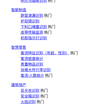
明火与烟雾识别
热门
智能制造
跑冒滴漏识别
热门
护目镜识别
下料口堵塞识别
热门
皮带传输监测
热门
机柜指示灯识别
智慧零售
客流特征识别（年龄、性别）
热门
客流密度统计
贵重物品识别
扶梯大件行李识别
客流/人数统计
热门
建筑地产
反光衣识别
热门
安全帽识别
热门
火焰识别
热门