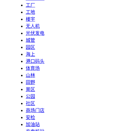
工厂
工地
楼宇
无人机
光伏发电
城管
园区
海上
港口码头
体育场
山林
田野
景区
公园
社区
商场门店
安检
加油站