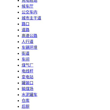
充电桩站
候车厅
公交车内
城市主干道
路口
道路
高速公路
人行道
车辆环境
街道
车间
煤气厂
电线杆
变电站
罐装口
输煤场
水泥罐车
仓库
后厨