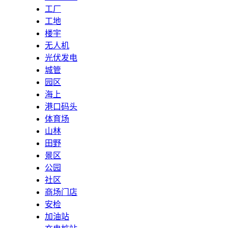
工厂
工地
楼宇
无人机
光伏发电
城管
园区
海上
港口码头
体育场
山林
田野
景区
公园
社区
商场门店
安检
加油站