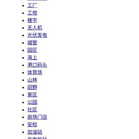
工厂
工地
楼宇
无人机
光伏发电
城管
园区
海上
港口码头
体育场
山林
田野
景区
公园
社区
商场门店
安检
加油站