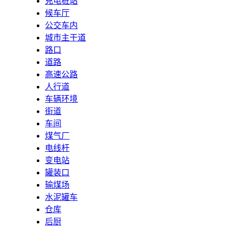
充电桩站
候车厅
公交车内
城市主干道
路口
道路
高速公路
人行道
车辆环境
街道
车间
煤气厂
电线杆
变电站
罐装口
输煤场
水泥罐车
仓库
后厨