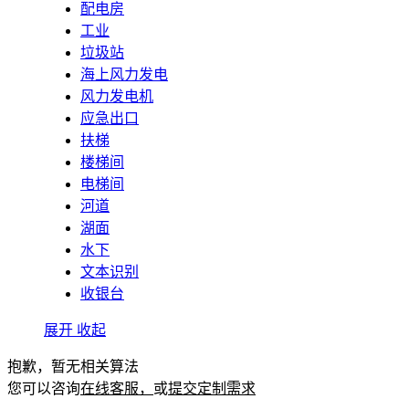
配电房
工业
垃圾站
海上风力发电
风力发电机
应急出口
扶梯
楼梯间
电梯间
河道
湖面
水下
文本识别
收银台
展开
收起
抱歉，暂无相关算法
您可以咨询
在线客服，
或
提交定制需求