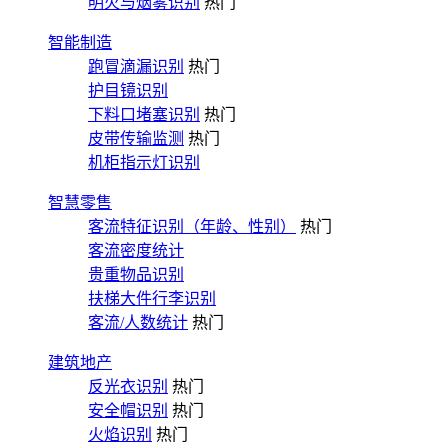
明火与烟雾识别
热门
智能制造
跑冒滴漏识别
热门
护目镜识别
下料口堵塞识别
热门
皮带传输监测
热门
机柜指示灯识别
智慧零售
客流特征识别（年龄、性别）
热门
客流密度统计
贵重物品识别
扶梯大件行李识别
客流/人数统计
热门
建筑地产
反光衣识别
热门
安全帽识别
热门
火焰识别
热门