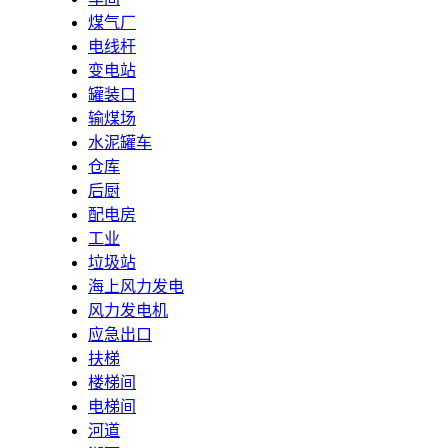
煤气厂
电线杆
变电站
罐装口
输煤场
水泥罐车
仓库
后厨
配电房
工业
垃圾站
海上风力发电
风力发电机
应急出口
扶梯
楼梯间
电梯间
河道