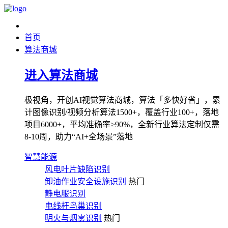
首页
算法商城
进入算法商城
极视角，开创AI视觉算法商城，算法「多快好省」，累
计图像识别/视频分析算法1500+，覆盖行业100+，落地
项目6000+，平均准确率≥90%，全新行业算法定制仅需
8-10周，助力“AI+全场景”落地
智慧能源
风电叶片缺陷识别
卸油作业安全设施识别
热门
静电服识别
电线杆鸟巢识别
明火与烟雾识别
热门