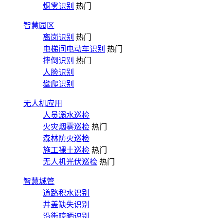
烟雾识别
热门
智慧园区
离岗识别
热门
电梯间电动车识别
热门
摔倒识别
热门
人脸识别
攀爬识别
无人机应用
人员溺水巡检
火灾烟雾巡检
热门
森林防火巡检
施工裸土巡检
热门
无人机光伏巡检
热门
智慧城管
道路积水识别
井盖缺失识别
沿街晾晒识别