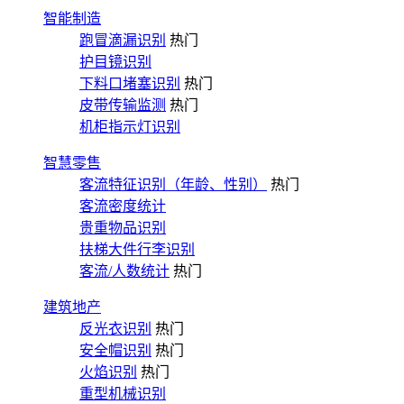
智能制造
跑冒滴漏识别
热门
护目镜识别
下料口堵塞识别
热门
皮带传输监测
热门
机柜指示灯识别
智慧零售
客流特征识别（年龄、性别）
热门
客流密度统计
贵重物品识别
扶梯大件行李识别
客流/人数统计
热门
建筑地产
反光衣识别
热门
安全帽识别
热门
火焰识别
热门
重型机械识别