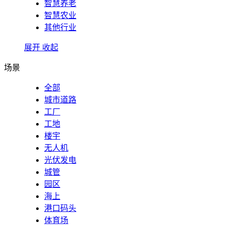
智慧养老
智慧农业
其他行业
展开
收起
场景
全部
城市道路
工厂
工地
楼宇
无人机
光伏发电
城管
园区
海上
港口码头
体育场