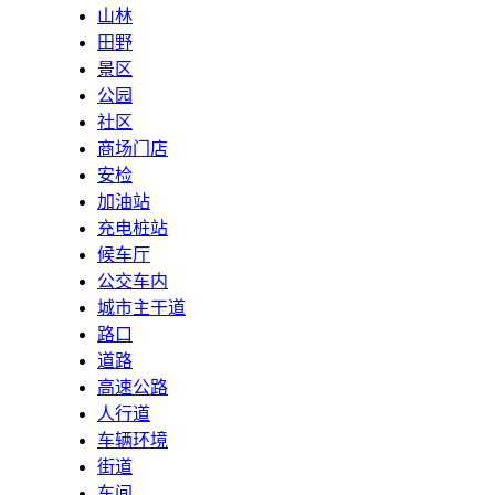
山林
田野
景区
公园
社区
商场门店
安检
加油站
充电桩站
候车厅
公交车内
城市主干道
路口
道路
高速公路
人行道
车辆环境
街道
车间