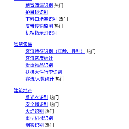
跑冒滴漏识别
热门
护目镜识别
下料口堵塞识别
热门
皮带传输监测
热门
机柜指示灯识别
智慧零售
客流特征识别（年龄、性别）
热门
客流密度统计
贵重物品识别
扶梯大件行李识别
客流/人数统计
热门
建筑地产
反光衣识别
热门
安全帽识别
热门
火焰识别
热门
重型机械识别
烟雾识别
热门