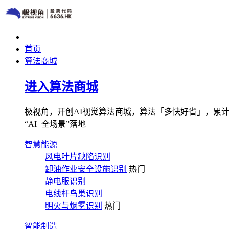
首页
算法商城
进入算法商城
极视角，开创AI视觉算法商城，算法「多快好省」，累计图像
“AI+全场景”落地
智慧能源
风电叶片缺陷识别
卸油作业安全设施识别
热门
静电服识别
电线杆鸟巢识别
明火与烟雾识别
热门
智能制造