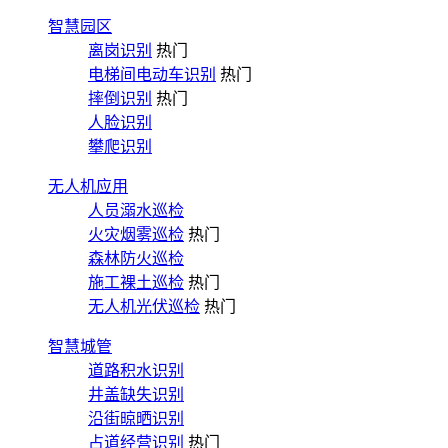
智慧园区
离岗识别
热门
电梯间电动车识别
热门
摔倒识别
热门
人脸识别
攀爬识别
无人机应用
人员溺水巡检
火灾烟雾巡检
热门
森林防火巡检
施工裸土巡检
热门
无人机光伏巡检
热门
智慧城管
道路积水识别
井盖缺失识别
沿街晾晒识别
占道经营识别
热门