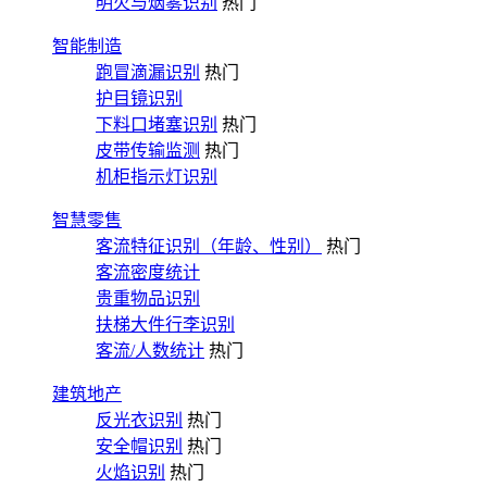
明火与烟雾识别
热门
智能制造
跑冒滴漏识别
热门
护目镜识别
下料口堵塞识别
热门
皮带传输监测
热门
机柜指示灯识别
智慧零售
客流特征识别（年龄、性别）
热门
客流密度统计
贵重物品识别
扶梯大件行李识别
客流/人数统计
热门
建筑地产
反光衣识别
热门
安全帽识别
热门
火焰识别
热门