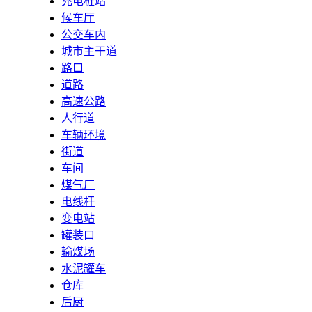
充电桩站
候车厅
公交车内
城市主干道
路口
道路
高速公路
人行道
车辆环境
街道
车间
煤气厂
电线杆
变电站
罐装口
输煤场
水泥罐车
仓库
后厨