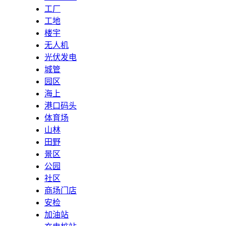
工厂
工地
楼宇
无人机
光伏发电
城管
园区
海上
港口码头
体育场
山林
田野
景区
公园
社区
商场门店
安检
加油站