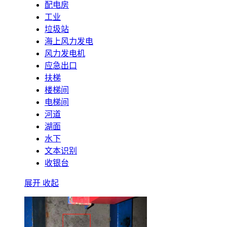
配电房
工业
垃圾站
海上风力发电
风力发电机
应急出口
扶梯
楼梯间
电梯间
河道
湖面
水下
文本识别
收银台
展开
收起