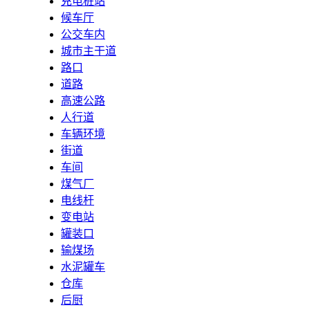
充电桩站
候车厅
公交车内
城市主干道
路口
道路
高速公路
人行道
车辆环境
街道
车间
煤气厂
电线杆
变电站
罐装口
输煤场
水泥罐车
仓库
后厨