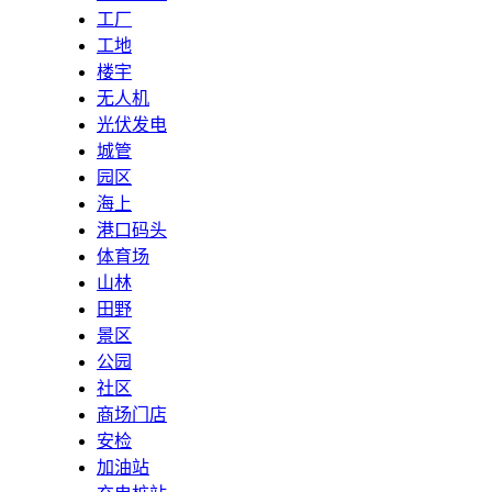
工厂
工地
楼宇
无人机
光伏发电
城管
园区
海上
港口码头
体育场
山林
田野
景区
公园
社区
商场门店
安检
加油站