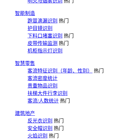
明火与烟雾识别
热门
智能制造
跑冒滴漏识别
热门
护目镜识别
下料口堵塞识别
热门
皮带传输监测
热门
机柜指示灯识别
智慧零售
客流特征识别（年龄、性别）
热门
客流密度统计
贵重物品识别
扶梯大件行李识别
客流/人数统计
热门
建筑地产
反光衣识别
热门
安全帽识别
热门
火焰识别
热门