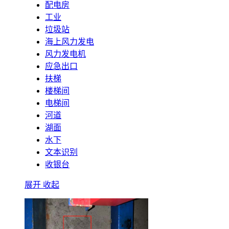
配电房
工业
垃圾站
海上风力发电
风力发电机
应急出口
扶梯
楼梯间
电梯间
河道
湖面
水下
文本识别
收银台
展开
收起