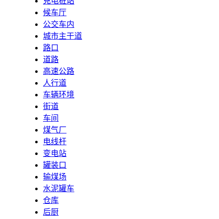
充电桩站
候车厅
公交车内
城市主干道
路口
道路
高速公路
人行道
车辆环境
街道
车间
煤气厂
电线杆
变电站
罐装口
输煤场
水泥罐车
仓库
后厨