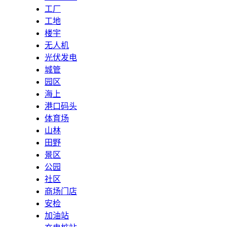
工厂
工地
楼宇
无人机
光伏发电
城管
园区
海上
港口码头
体育场
山林
田野
景区
公园
社区
商场门店
安检
加油站