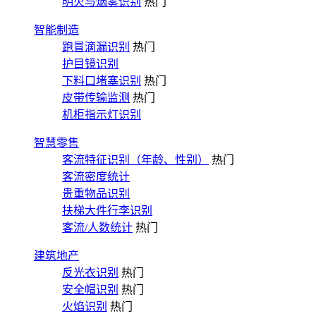
明火与烟雾识别
热门
智能制造
跑冒滴漏识别
热门
护目镜识别
下料口堵塞识别
热门
皮带传输监测
热门
机柜指示灯识别
智慧零售
客流特征识别（年龄、性别）
热门
客流密度统计
贵重物品识别
扶梯大件行李识别
客流/人数统计
热门
建筑地产
反光衣识别
热门
安全帽识别
热门
火焰识别
热门