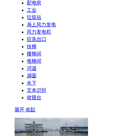
配电房
工业
垃圾站
海上风力发电
风力发电机
应急出口
扶梯
楼梯间
电梯间
河道
湖面
水下
文本识别
收银台
展开
收起