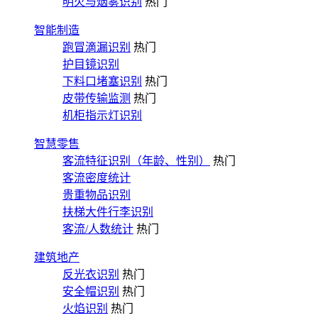
明火与烟雾识别
热门
智能制造
跑冒滴漏识别
热门
护目镜识别
下料口堵塞识别
热门
皮带传输监测
热门
机柜指示灯识别
智慧零售
客流特征识别（年龄、性别）
热门
客流密度统计
贵重物品识别
扶梯大件行李识别
客流/人数统计
热门
建筑地产
反光衣识别
热门
安全帽识别
热门
火焰识别
热门