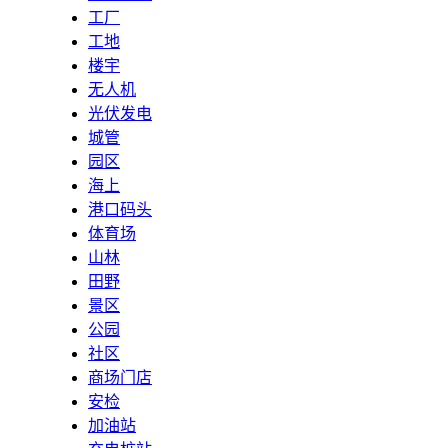
工厂
工地
楼宇
无人机
光伏发电
城管
园区
海上
港口码头
体育场
山林
田野
景区
公园
社区
商场门店
安检
加油站