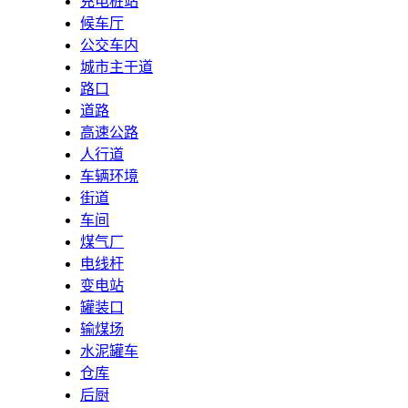
充电桩站
候车厅
公交车内
城市主干道
路口
道路
高速公路
人行道
车辆环境
街道
车间
煤气厂
电线杆
变电站
罐装口
输煤场
水泥罐车
仓库
后厨