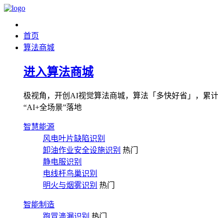
首页
算法商城
进入算法商城
极视角，开创AI视觉算法商城，算法「多快好省」，累计图像
“AI+全场景”落地
智慧能源
风电叶片缺陷识别
卸油作业安全设施识别
热门
静电服识别
电线杆鸟巢识别
明火与烟雾识别
热门
智能制造
跑冒滴漏识别
热门