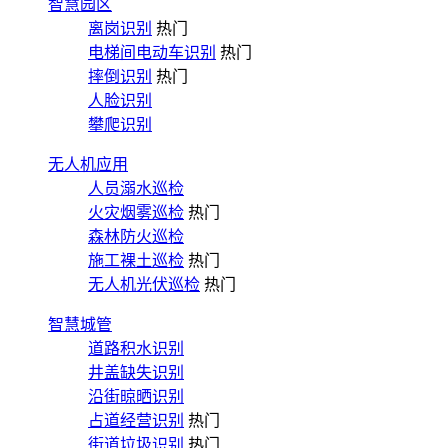
智慧园区
离岗识别
热门
电梯间电动车识别
热门
摔倒识别
热门
人脸识别
攀爬识别
无人机应用
人员溺水巡检
火灾烟雾巡检
热门
森林防火巡检
施工裸土巡检
热门
无人机光伏巡检
热门
智慧城管
道路积水识别
井盖缺失识别
沿街晾晒识别
占道经营识别
热门
街道垃圾识别
热门