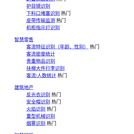
护目镜识别
下料口堵塞识别
热门
皮带传输监测
热门
机柜指示灯识别
智慧零售
客流特征识别（年龄、性别）
热门
客流密度统计
贵重物品识别
扶梯大件行李识别
客流/人数统计
热门
建筑地产
反光衣识别
热门
安全帽识别
热门
火焰识别
热门
重型机械识别
烟雾识别
热门