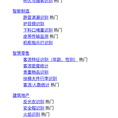
明火与烟雾识别
热门
智能制造
跑冒滴漏识别
热门
护目镜识别
下料口堵塞识别
热门
皮带传输监测
热门
机柜指示灯识别
智慧零售
客流特征识别（年龄、性别）
热门
客流密度统计
贵重物品识别
扶梯大件行李识别
客流/人数统计
热门
建筑地产
反光衣识别
热门
安全帽识别
热门
火焰识别
热门