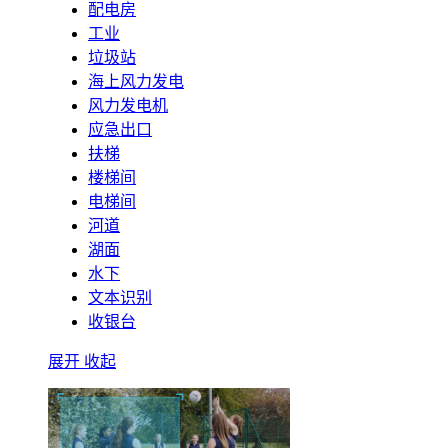
配电房
工业
垃圾站
海上风力发电
风力发电机
应急出口
扶梯
楼梯间
电梯间
河道
湖面
水下
文本识别
收银台
展开
收起