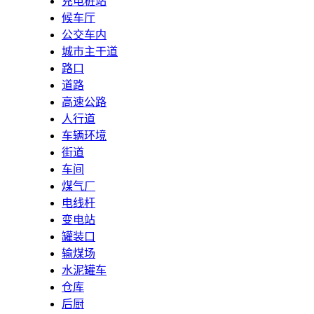
充电桩站
候车厅
公交车内
城市主干道
路口
道路
高速公路
人行道
车辆环境
街道
车间
煤气厂
电线杆
变电站
罐装口
输煤场
水泥罐车
仓库
后厨