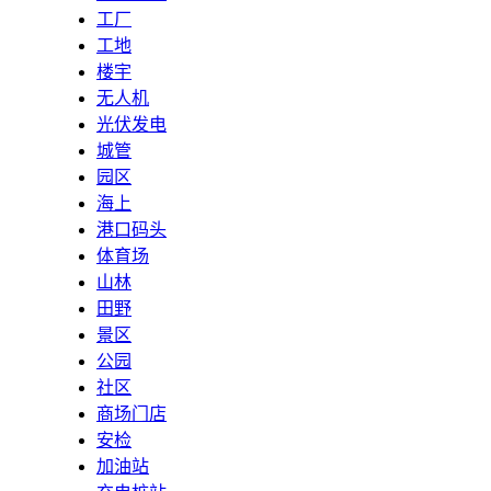
工厂
工地
楼宇
无人机
光伏发电
城管
园区
海上
港口码头
体育场
山林
田野
景区
公园
社区
商场门店
安检
加油站