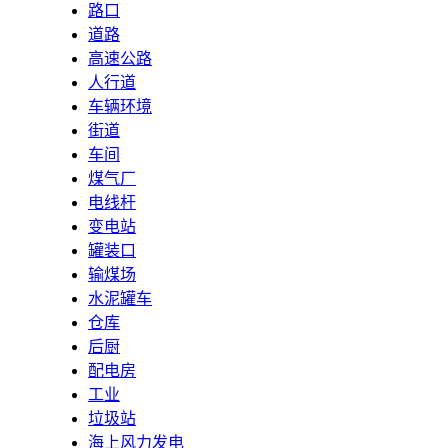
路口
道路
高速公路
人行道
车辆环境
街道
车间
煤气厂
电线杆
变电站
罐装口
输煤场
水泥罐车
仓库
后厨
配电房
工业
垃圾站
海上风力发电