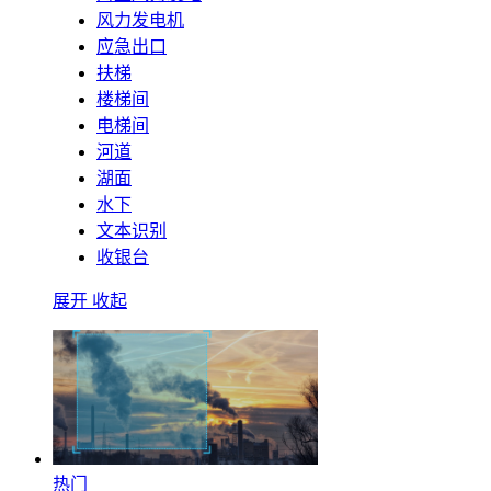
风力发电机
应急出口
扶梯
楼梯间
电梯间
河道
湖面
水下
文本识别
收银台
展开
收起
热门