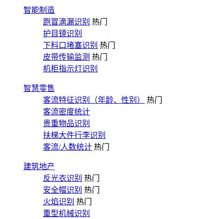
智能制造
跑冒滴漏识别
热门
护目镜识别
下料口堵塞识别
热门
皮带传输监测
热门
机柜指示灯识别
智慧零售
客流特征识别（年龄、性别）
热门
客流密度统计
贵重物品识别
扶梯大件行李识别
客流/人数统计
热门
建筑地产
反光衣识别
热门
安全帽识别
热门
火焰识别
热门
重型机械识别