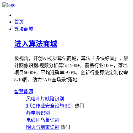
首页
算法商城
进入算法商城
极视角，开创AI视觉算法商城，算法「多快好省」，累
计图像识别/视频分析算法1500+，覆盖行业100+，落地
项目6000+，平均准确率≥90%，全新行业算法定制仅需
8-10周，助力“AI+全场景”落地
智慧能源
风电叶片缺陷识别
卸油作业安全设施识别
热门
静电服识别
电线杆鸟巢识别
明火与烟雾识别
热门