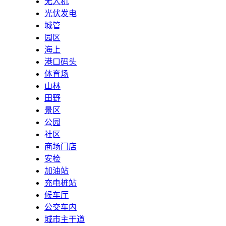
无人机
光伏发电
城管
园区
海上
港口码头
体育场
山林
田野
景区
公园
社区
商场门店
安检
加油站
充电桩站
候车厅
公交车内
城市主干道