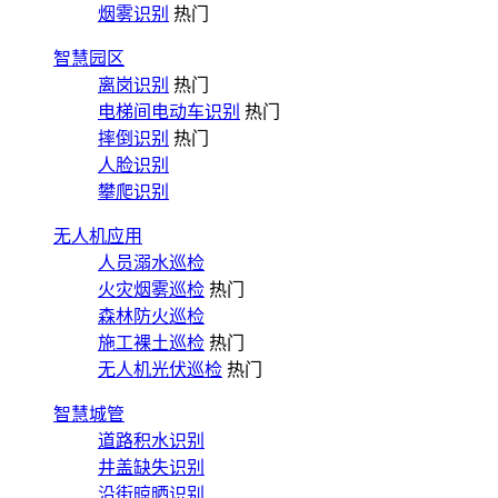
烟雾识别
热门
智慧园区
离岗识别
热门
电梯间电动车识别
热门
摔倒识别
热门
人脸识别
攀爬识别
无人机应用
人员溺水巡检
火灾烟雾巡检
热门
森林防火巡检
施工裸土巡检
热门
无人机光伏巡检
热门
智慧城管
道路积水识别
井盖缺失识别
沿街晾晒识别